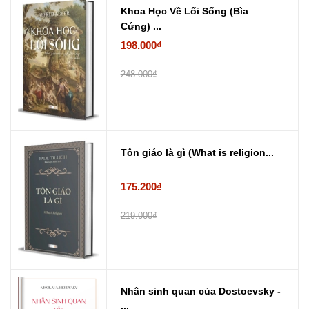
Khoa Học Về Lối Sống (Bìa
Cứng) ...
198.000₫
248.000₫
Tôn giáo là gì (What is religion...
175.200₫
219.000₫
Nhân sinh quan của Dostoevsky -
...