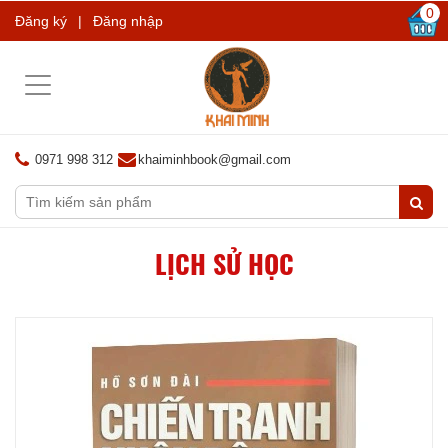
0
Đăng ký
|
Đăng nhập
Toggle
navigation
0971 998 312
khaiminhbook@gmail.com
LỊCH SỬ HỌC