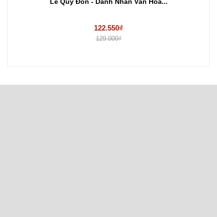
Lê Quý Đôn - Danh Nhân Văn Hóa...
122.550₫
129.000₫