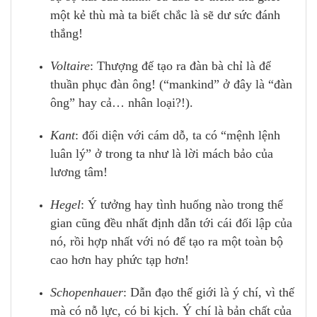
một kẻ thù mà ta biết chắc là sẽ dư sức đánh
thắng!
Voltaire
: Thượng đế tạo ra đàn bà chỉ là để
thuần phục đàn ông! (“mankind” ở đây là “đàn
ông” hay cả… nhân loại?!).
Kant
: đối diện với cám dỗ, ta có “mệnh lệnh
luân lý” ở trong ta như là lời mách bảo của
lương tâm!
Hegel
: Ý tưởng hay tình huống nào trong thế
gian cũng đều nhất định dẫn tới cái đối lập của
nó, rồi hợp nhất với nó để tạo ra một toàn bộ
cao hơn hay phức tạp hơn!
Schopenhauer
: Dẫn đạo thế giới là ý chí, vì thế
mà có nỗ lực, có bi kịch. Ý chí là bản chất của