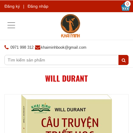
0
Đăng ký
|
Đăng nhập
Toggle
navigation
0971 998 312
khaiminhbook@gmail.com
WILL DURANT