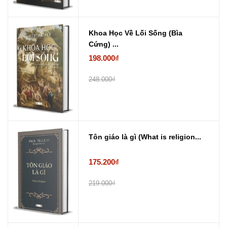
Khoa Học Về Lối Sống (Bìa
Cứng) ...
198.000₫
248.000₫
Tôn giáo là gì (What is religion...
175.200₫
219.000₫