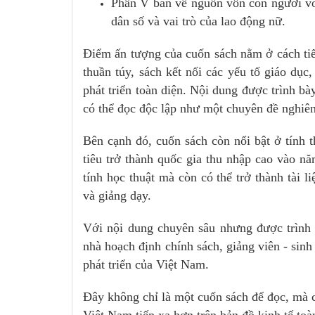
Phần V bàn về nguồn vốn con người với 
dân số và vai trò của lao động nữ.
Điểm ấn tượng của cuốn sách nằm ở cách tiếp
thuần túy, sách kết nối các yếu tố giáo dụ
phát triển toàn diện. Nội dung được trình b
có thể đọc độc lập như một chuyên đề nghiên
Bên cạnh đó, cuốn sách còn nổi bật ở tính 
tiêu trở thành quốc gia thu nhập cao vào n
tính học thuật mà còn có thể trở thành tài 
và giảng dạy.
Với nội dung chuyên sâu nhưng được trình 
nhà hoạch định chính sách, giảng viên - sin
phát triển của Việt Nam.
Đây không chỉ là một cuốn sách để đọc, mà 
Việt Nam tiến xa hơn trên bản đồ kinh tế toà