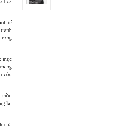
ià hóa
inh tế
 tranh
chương
ặt mục
ỉ mang
ên cứu
n cứu,
ng lai
nh đưa