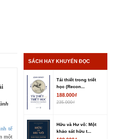
SÁCH HAY KHUYẾN ĐỌC
Tái thiết trong triết
ài
học (Recon...
188.000₫
235.000₫
hành
Hữu và Hư vô: Một
nh tế
khảo sát hữu t...
n một