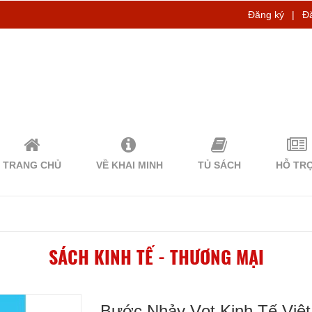
Đăng ký
|
Đ
TRANG CHỦ
VỀ KHAI MINH
TỦ SÁCH
HỖ TR
SÁCH KINH TẾ - THƯƠNG MẠI
Bước Nhảy Vọt Kinh Tế Việt