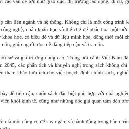
các vấn đề lớn như giáo dục, thị trường lao động, di cư, g
 cận liên ngành và hệ thống. Không chỉ là một công trình k
c, công nghệ, nhân khẩu học và thể chế để phác họa một bức
ày khoa học, có biểu đồ và dữ liệu minh họa, đồng thời mỗi 
 cứu, giúp người đọc dễ dàng tiếp cận và tra cứu.
thời sự và giá trị ứng dụng cao. Trong bối cảnh Việt Nam đ
ăm 2045, các phân tích và khuyến nghị trong sách không ch
liệu tham khảo hữu ích cho việc hoạch định chính sách, nghi
bày dễ tiếp cận, cuốn sách đặc biệt phù hợp với nhà nghiê
h viên khối kinh tế, cũng như những độc giả quan tâm đến tươ
còn là một công cụ để suy ngẫm và hành động trong hành trì
n cầu.