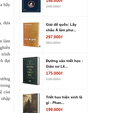
198.000₫
ua bẫy
248.000₫
n, dựa
Giải đế quốc: Lấy
châu Á làm phư...
297.000₫
ăm làm
350.000₫
nghiên
 trình
ch đạt
Đường vào triết học -
Giáo sư Lê...
175.000₫
trưởng
219.000₫
 trong
hệ còn
Triết học hiện sinh là
 nhập
gì - Phan...
199.000₫