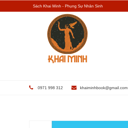
Sách Khai Minh - Phụng Sự Nhân Sinh
0971 998 312
khaiminhbook@gmail.com