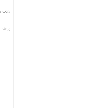
à Con
i sáng