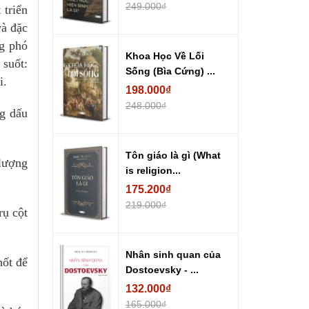
249.000₫
 triển
và đặc
ng phó
Khoa Học Về Lối
suốt:
Sống (Bìa Cứng) ...
i.
198.000₫
248.000₫
ng dấu
Tôn giáo là gì (What
lượng
is religion...
175.200₫
219.000₫
rụ cột
Nhân sinh quan của
hốt để
Dostoevsky - ...
132.000₫
165.000₫