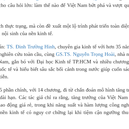
c cho câu hỏi lớn: làm thế nào để Việt Nam bứt phá và vượt q
h thực trạng, mà còn đề xuất một lộ trình phát triển toàn diệ
 nội sinh của nền kinh tế.
ín:
TS. Đinh Trường Hinh
, chuyên gia kinh tế với hơn 35 n
 nghiên cứu toàn cầu, cùng
GS.TS. Nguyễn Trọng Hoài
, nhà 
ệt Nam, gắn bó với Đại học Kinh tế TP.HCM và nhiều chương
uốc tế và hiểu biết sâu sắc bối cảnh trong nước giúp cuốn sá
tiễn.
5 phần chính, với 14 chương, đi từ chẩn đoán mô hình tăng 
dài hạn. Các tác giả chỉ ra rằng, tăng trưởng của Việt Nam
lao động giá rẻ, trong khi năng suất và hàm lượng công ng
nền kinh tế có nguy cơ chững lại khi tiệm cận ngưỡng thu