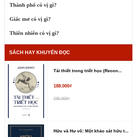
Thành phố có vị gì?
Giấc mơ có vị gì?
Thiên nhiên có vị gì?
SÁCH HAY KHUYẾN ĐỌC
Tái thiết trong triết học (Recon...
188.000₫
235.000₫
Hữu và Hư vô: Một khảo sát hữu t...