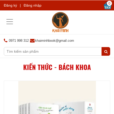
0
Đăng ký
|
Đăng nhập
Toggle
navigation
0971 998 312
khaiminhbook@gmail.com
KIẾN THỨC - BÁCH KHOA