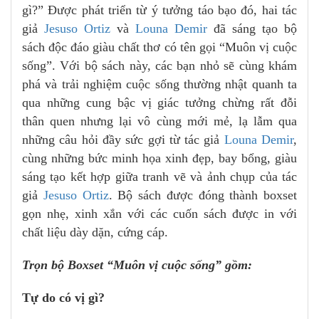
gì?” Được phát triển từ ý tưởng táo bạo đó, hai tác
giả
Jesuso Ortiz
và
Louna Demir
đã sáng tạo bộ
sách độc đáo giàu chất thơ có tên gọi “Muôn vị cuộc
sống”. Với bộ sách này, các bạn nhỏ sẽ cùng khám
phá và trải nghiệm cuộc sống thường nhật quanh ta
qua những cung bậc vị giác tưởng chừng rất đỗi
thân quen nhưng lại vô cùng mới mẻ, lạ lẫm qua
những câu hỏi đầy sức gợi từ tác giả
Louna Demir
,
cùng những bức minh họa xinh đẹp, bay bổng, giàu
sáng tạo kết hợp giữa tranh vẽ và ảnh chụp của tác
giả
Jesuso Ortiz
. Bộ sách được đóng thành boxset
gọn nhẹ, xinh xắn với các cuốn sách được in với
chất liệu dày dặn, cứng cáp.
Trọn bộ Boxset “Muôn vị cuộc sống” gồm:
Tự do có vị gì?