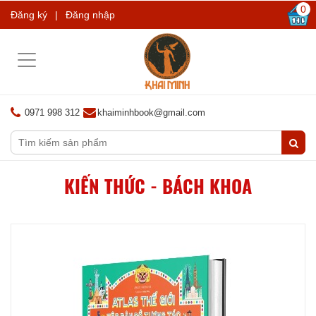
0
Đăng ký
|
Đăng nhập
Toggle
navigation
0971 998 312
khaiminhbook@gmail.com
KIẾN THỨC - BÁCH KHOA