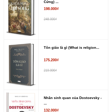
Cứng) ...
198.000₫
248.000₫
Tôn giáo là gì (What is religion...
175.200₫
219.000₫
Nhân sinh quan của Dostoevsky -
...
132.000₫