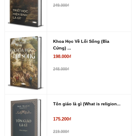
249.000₫
Khoa Học Về Lối Sống (Bìa
Cứng) ...
198.000₫
248.000₫
Tôn giáo là gì (What is religion...
175.200₫
219.000₫