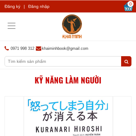
0
Đăng ký
|
Đăng nhập
Toggle
navigation
0971 998 312
khaiminhbook@gmail.com
KỸ NĂNG LÀM NGƯỜI