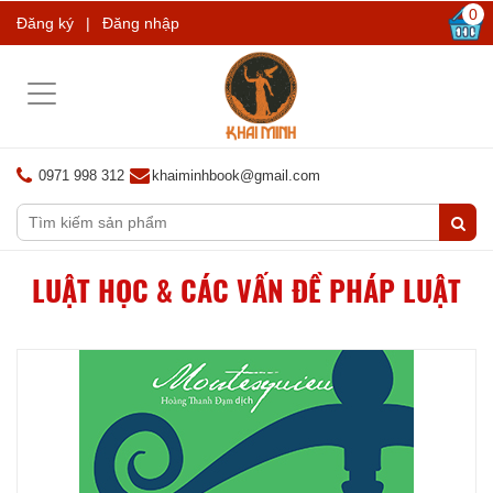
0
Đăng ký
|
Đăng nhập
Toggle
navigation
0971 998 312
khaiminhbook@gmail.com
LUẬT HỌC & CÁC VẤN ĐỀ PHÁP LUẬT