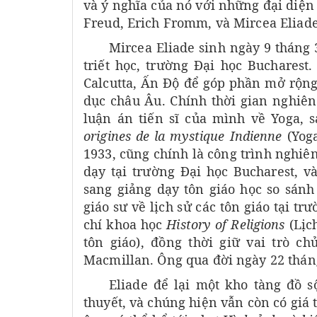
và ý nghĩa của nó với những đại diện
Freud, Erich Fromm, và Mircea Eliade 
Mircea Eliade sinh ngày 9 tháng
triết học, trường Đại học Buchare
Calcutta, Ấn Độ để góp phần mở rộng 
dục châu Âu. Chính thời gian nghiên
luận án tiến sĩ của mình về Yoga,
origines de la mystique Indienne
(Yoga
1933, cũng chính là công trình nghiên
dạy tại trường Đại học Bucharest, v
sang giảng dạy tôn giáo học so sánh 
giáo sư về lịch sử các tôn giáo tại t
chí khoa học
History of Religions
(Lịc
tôn giáo), đồng thời giữ vai trò c
Macmillan. Ông qua đời ngày 22 thán
Eliade để lại một kho tàng đồ s
thuyết, và chúng hiện vẫn còn có giá t