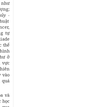
ụ như
ượng;
thủy
-
huật
ncer,
ng tự
liade
c thể
 hình
như ở
h vực
ghiên
y vào
a quá
óa và
c học