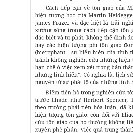
Cách tiếp cận về tôn giáo của 
hiện tượng học của Martin Heidegger
James Frazer và đặc biệt là trải ng
xương sống trong cách tiếp cận tôn g
đặc biệt và tự phát, không thể định đ
hay các hiện tượng phi tôn giáo đơn
(hierophant - sự biểu hiện của tính t
tránh không nghiên cứu những hiện t
hạn chế ở việc xem xét trong bản thân
những linh hiển”. Có nghĩa là, lịch s
nguyên từ sự phát lộ của những linh 
Điểm tiến bộ trong nghiên cứu tô
trước Eliade như Herbert Spencer, 
theo trường phái tiến hóa luận, đã k
hiện tượng tôn giáo; còn đối với Elia
cứu tôn giáo của họ thường không liê
xuyên phê phán. Việc quá trung thàn