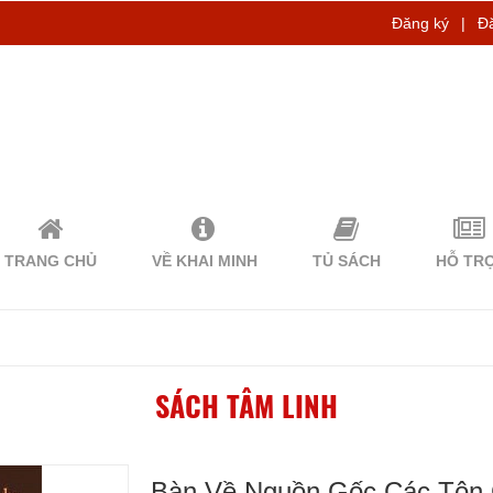
Đăng ký
|
Đ
TRANG CHỦ
VỀ KHAI MINH
TỦ SÁCH
HỖ TR
SÁCH TÂM LINH
Bàn Về Nguồn Gốc Các Tôn G