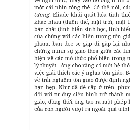
về nghi thức, thay vào đó ông trình
một cái nhìn tổng thể. Có thể nói, c
tượng
. Eliade khái quát hóa tính th
khác nhau (thiên thể, mặt trời, mặt 
bản chất (linh hiển sinh học, linh hi
của chúng với các hiện tượng tôn giá
phẩm, bạn đọc sẽ gặp đi gặp lại n
chứng minh sự giao thoa giữa các li
hiện về các mô thức phổ biến trong t
lý thuyết - ông cho rằng có một hệ th
việc giải thích các ý nghĩa tôn giáo
về trải nghiệm tôn giáo được định ng
hạn hẹp. Như đã đề cập ở trên, phư
đối với tư duy siêu hình trở thành m
giáo, đồng thời ông tạo ra một phép
của con người vượt ra ngoài quá trình