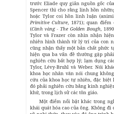
trước Eliade quy giản nguồn gốc của
Spencer thì cho rằng linh hồn nhữn
hoặc Tylor coi hồn linh luận (animi
Primitive Culture
, 1871); quan điểm 
(
Cành vàng
-
The Golden Bough
, 189
Tylor và Frazer còn nhìn nhận hiệ
nhiên hình thành từ lý trí của con 
cũng nhận thấy một bản chất phức tạ
hiện qua ba vấn đề thường gặp phải
nghiên cứu bất hợp lý; lạm dụng các
Tylor, Lévy-Bruhl và Weber. Nói khá
khoa học nhân văn nói chung không
cứu của khoa học tự nhiên, đặc biệt
đó phải nghiên cứu bằng kinh nghiệm
khứ, trong lịch sử các tôn giáo.
Một điểm nổi bật khác trong ng
khái quát hóa cao của ông. Không đi