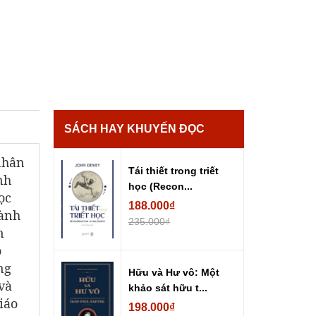
SÁCH HAY KHUYẾN ĐỌC
nhân
Tái thiết trong triết
nh
học (Recon...
ọc
188.000₫
hành
235.000₫
n
o
ng
Hữu và Hư vô: Một
và
khảo sát hữu t...
iáo
198.000₫