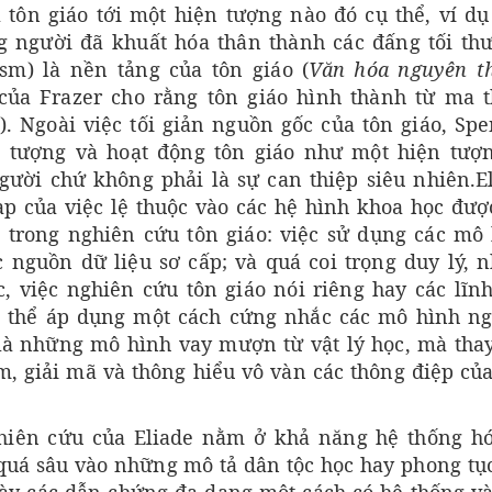
 tôn giáo tới một hiện tượng nào đó cụ thể, ví d
g người đã khuất hóa thân thành các đấng tối th
sm) là nền tảng của tôn giáo (
Văn hóa nguyên 
của Frazer cho rằng tôn giáo hình thành từ ma t
0). Ngoài việc tối giản nguồn gốc của tôn giáo, Spe
n tượng và hoạt động tôn giáo như một hiện tượ
người chứ không phải là sự can thiệp siêu nhiên.E
p của việc lệ thuộc vào các hệ hình khoa học đượ
 trong nghiên cứu tôn giáo: việc sử dụng các mô
 nguồn dữ liệu sơ cấp; và quá coi trọng duy lý, 
c, việc nghiên cứu tôn giáo nói riêng hay các lĩn
 thể áp dụng một cách cứng nhắc các mô hình n
 là những mô hình vay mượn từ vật lý học, mà tha
, giải mã và thông hiểu vô vàn các thông điệp củ
hiên cứu của Eliade nằm ở khả năng hệ thống h
 quá sâu vào những mô tả dân tộc học hay phong tụ