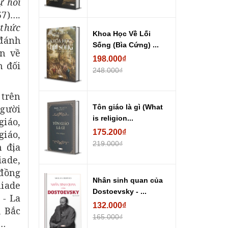
ự hồi
57)….
thức
Khoa Học Về Lối
 đánh
Sống (Bìa Cứng) ...
ớn về
198.000₫
n đối
248.000₫
 trên
người
Tôn giáo là gì (What
is religion...
giáo,
175.200₫
giáo,
219.000₫
n địa
iade,
 đồng
Nhân sinh quan của
liade
Dostoevsky - ...
 - La
132.000₫
, Bắc
165.000₫
d…