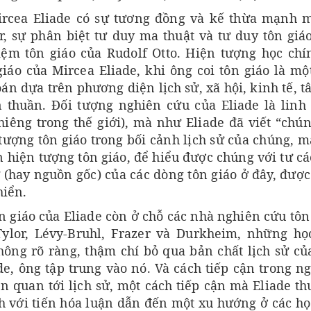
Mircea Eliade có sự tương đồng và kế thừa mạnh 
, sự phân biệt tư duy ma thuật và tư duy tôn giá
hiệm tôn giáo của Rudolf Otto. Hiện tượng học chí
iáo của Mircea Eliade, khi ông coi tôn giáo là mộ
oán dựa trên phương diện lịch sử, xã hội, kinh tế, t
 thuần. Đối tượng nghiên cứu của Eliade là linh
hiêng trong thế giới), mà như Eliade đã viết “chún
ượng tôn giáo trong bối cảnh lịch sử của chúng, m
 hiện tượng tôn giáo, để hiểu được chúng với tư cá
ử (hay nguồn gốc) của các dòng tôn giáo ở đây, được
hiển.
n giáo của Eliade còn ở chỗ các nhà nghiên cứu tôn
Tylor, Lévy-Bruhl, Frazer và Durkheim, những họ
hông rõ ràng, thậm chí bỏ qua bản chất lịch sử củ
de, ông tập trung vào nó. Và cách tiếp cận trong n
n quan tới lịch sử, một cách tiếp cận mà Eliade t
h với tiến hóa luận dẫn đến một xu hướng ở các họ