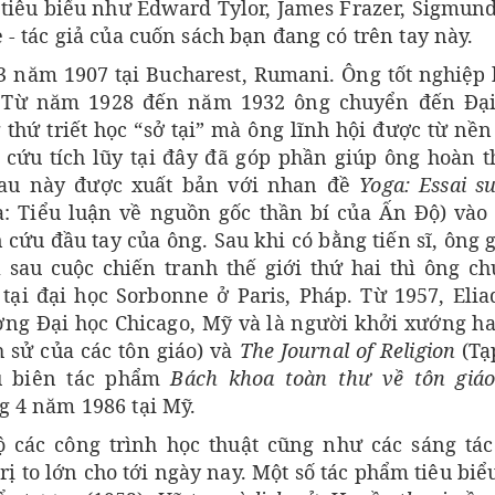
 tiêu biểu như Edward Tylor, James Frazer, Sigmun
- tác giả của cuốn sách bạn đang có trên tay này.
 3 năm 1907 tại Bucharest, Rumani. Ông tốt nghiệp
st. Từ năm 1928 đến năm 1932 ông chuyển đến Đạ
thứ triết học “sở tại” mà ông lĩnh hội được từ nền
 cứu tích lũy tại đây đã góp phần giúp ông hoàn 
 sau này được xuất bản với nhan đề
Yoga: Essai su
: Tiểu luận về nguồn gốc thần bí của Ấn Độ) và
 cứu đầu tay của ông. Sau khi có bằng tiến sĩ, ông 
à sau cuộc chiến tranh thế giới thứ hai thì ông c
tại đại học Sorbonne ở Paris, Pháp. Từ 1957, Elia
rường Đại học Chicago, Mỹ và là người khởi xướng ha
h sử của các tôn giáo) và
The Journal of Religion
(Tạ
hủ biên tác phẩm
Bách khoa toàn thư về tôn giá
g 4 năm 1986 tại Mỹ.
ộ các công trình học thuật cũng như các sáng tác
rị to lớn cho tới ngày nay. Một số tác phẩm tiêu biể