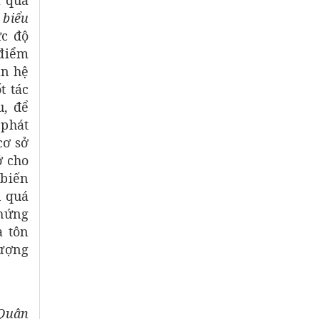
à qua
 biểu
ức độ
 điểm
an hệ
t tác
u, để
 phát
cơ sở
ở cho
 biến
n quá
chứng
a tôn
tượng
Quân