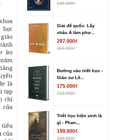
d
248.000₫
 khoa
Giải đế quốc: Lấy
i học
châu Á làm phư...
 giáo
297.000₫
thành
350.000₫
r les
o năm
giảng
Đường vào triết học -
huyển
Giáo sư Lê...
de là
175.000₫
i tạp
219.000₫
p chí
o
của
Triết học hiện sinh là
gì - Phan...
 tiểu
199.000₫
u của
249.000₫