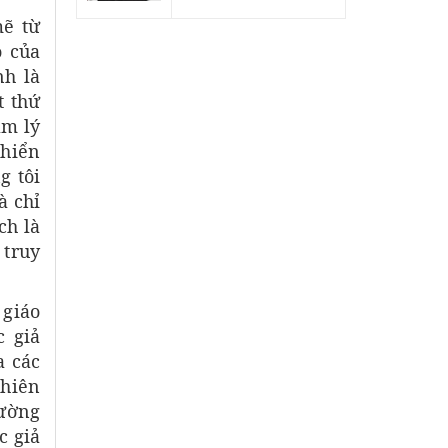
mẽ từ
o của
nh là
t thứ
âm lý
 hiển
g tôi
à chỉ
ch là
 truy
 giáo
c giả
a các
ghiên
hường
c giả