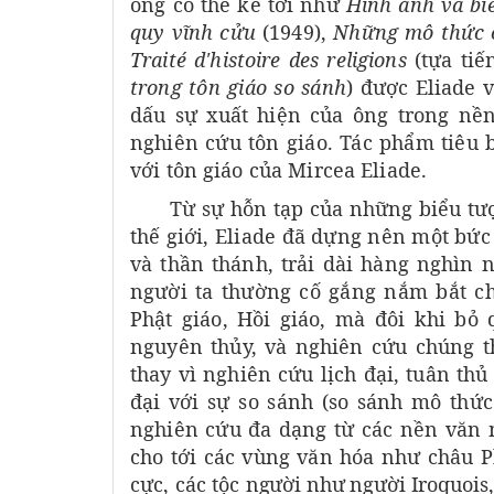
ông có thể kể tới như
Hình ảnh và b
quy vĩnh cửu
(1949),
Những mô thức 
Traité d'histoire des religions
(tựa ti
trong tôn giáo so sánh
) được Eliade 
dấu sự xuất hiện của ông trong nền 
nghiên cứu tôn giáo. Tác phẩm tiêu b
với tôn giáo của Mircea Eliade.
Từ sự hỗn tạp của những biểu tượ
thế giới, Eliade đã dựng nên một bức
và thần thánh, trải dài hàng nghìn 
người ta thường cố gắng nắm bắt ch
Phật giáo, Hồi giáo, mà đôi khi bỏ
nguyên thủy, và nghiên cứu chúng th
thay vì nghiên cứu lịch đại, tuân t
đại với sự so sánh (so sánh mô thức
nghiên cứu đa dạng từ các nền văn 
cho tới các vùng văn hóa như châu P
cực, các tộc
người như người Iroquois