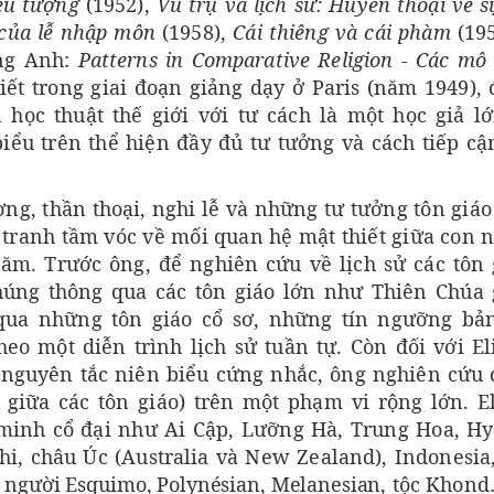
iểu tượng
(1952),
Vũ trụ và lịch sử: Huyền thoại về s
của lễ nhập môn
(1958),
Cái thiêng và cái phàm
(19
ếng Anh:
Patterns in Comparative Religion
-
Các mô 
viết trong giai đoạn giảng dạy ở Paris (năm 1949),
học thuật thế giới với tư cách là một học giả l
iểu trên thể hiện đầy đủ tư tưởng và cách tiếp cậ
ng, thần thoại, nghi lễ và những tư tưởng tôn giáo
 tranh tầm vóc về mối quan hệ mật thiết giữa con 
năm. Trước ông, để nghiên cứu về lịch sử các tôn 
úng thông qua các tôn giáo lớn như Thiên Chúa 
 qua những tôn giáo cổ sơ, những tín ngưỡng bả
eo một diễn trình lịch sử tuần tự. Còn đối với El
hủ nguyên tắc niên biểu cứng nhắc, ông nghiên cứu
 giữa các tôn giáo) trên một phạm vi rộng lớn. E
minh cổ đại như Ai Cập, Lưỡng Hà, Trung Hoa, Hy
hi, châu Úc (Australia và New Zealand), Indonesia
, người Esquimo, Polynésian, Melanesian
, tộc Khon