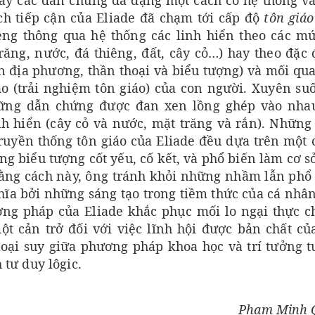
 bày các dẫn chứng đa dạng một cách có hệ thống v
ách tiếp cận của Eliade đã chạm tới cấp độ
tôn giáo
iêng thông qua hệ thống các linh hiển theo các m
trăng, nước, đá thiêng, đất, cây cỏ…) hay theo đặc
ển địa phương, thần thoại và biểu tượng) và mối qu
o (trải nghiệm tôn giáo) của con người. Xuyên suố
hững dẫn chứng được đan xen lồng ghép vào nha
nh hiển (cây cỏ và nước, mặt trăng và rắn). Những
ruyền thống tôn giáo của Eliade đều dựa trên một 
ống biểu tượng cốt yếu, cố kết, và phổ biến làm cơ s
. Bằng cách này, ông tránh khỏi những nhầm lẫn phổ
hĩa bởi những sáng tạo trong tiềm thức của cá nhâ
ơng pháp của Eliade khắc phục mối lo ngại thực 
ột cản trở đối với việc lĩnh hội được bản chất củ
 loại suy giữa phương pháp khoa học và trí tưởng 
 tư duy lôgic.
Phạm Minh 