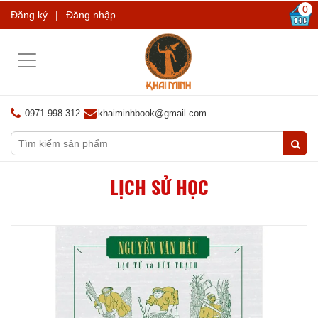
0
Đăng ký
|
Đăng nhập
Toggle
navigation
0971 998 312
khaiminhbook@gmail.com
LỊCH SỬ HỌC