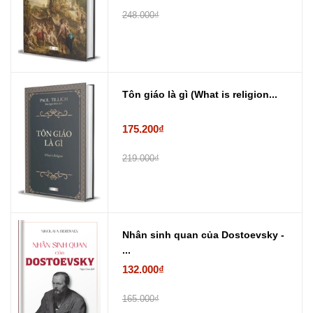
248.000₫
Tôn giáo là gì (What is religion...
175.200₫
219.000₫
Nhân sinh quan của Dostoevsky -
...
132.000₫
165.000₫