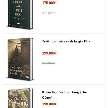
175.000₫
219.000₫
Triết học hiện sinh là gì - Phan...
199.000₫
249.000₫
Khoa Học Về Lối Sống (Bìa
Cứng) ...
198.000₫