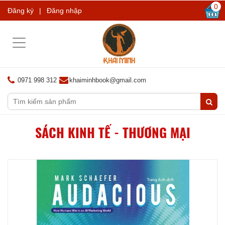
0
Đăng ký
|
Đăng nhập
Toggle
navigation
0971 998 312
khaiminhbook@gmail.com
SÁCH KINH TẾ - THƯƠNG MẠI