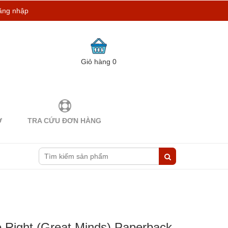
ăng nhập
Giỏ hàng
0
Ợ
TRA CỨU ĐƠN HÀNG
e Right (Great Minds) Paperback