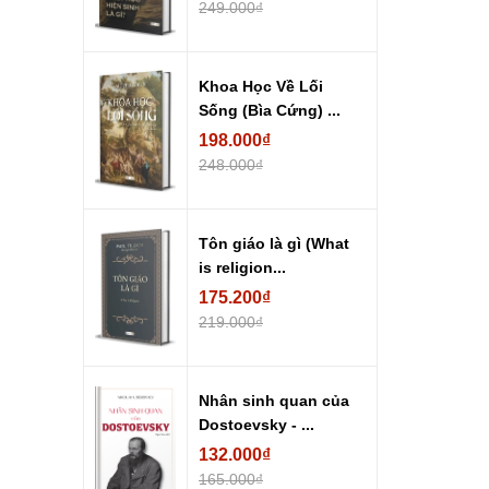
249.000₫
Khoa Học Về Lối
Sống (Bìa Cứng) ...
198.000₫
248.000₫
Tôn giáo là gì (What
is religion...
175.200₫
219.000₫
Nhân sinh quan của
Dostoevsky - ...
132.000₫
165.000₫