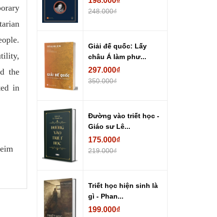
198.000₫
orary
248.000₫
tarian
eople.
Giải đế quốc: Lấy
ility,
châu Á làm phư...
297.000₫
nd the
350.000₫
ted in
Đường vào triết học -
Giáo sư Lê...
175.000₫
heim
219.000₫
Triết học hiện sinh là
gì - Phan...
199.000₫