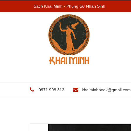
Sách Khai Minh - Phụng Sự Nhân Sinh
0971 998 312
khaiminhbook@gmail.com