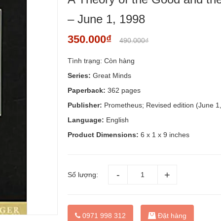
– June 1, 1998
350.000₫
490.000₫
Tình trạng:
Còn hàng
Series:
Great Minds
Paperback:
362 pages
Publisher:
Prometheus; Revised edition (June 1
Language:
English
Product Dimensions:
6 x 1 x 9 inches
Số lượng:
Đặt hàng
0971 998 312