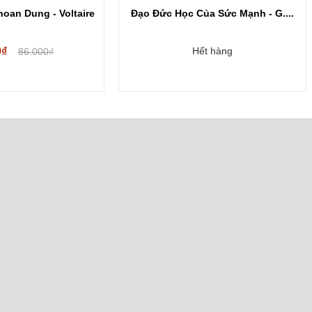
ức Học Của Sức Mạnh - G....
Các Mức Độ Của Đời Sống
Đức...
Hết hàng
Hết hàng