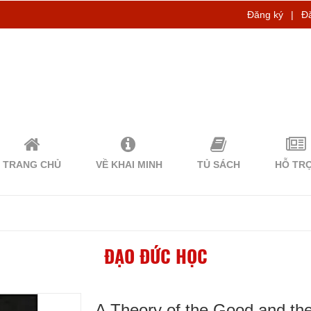
Đăng ký
|
Đ
TRANG CHỦ
VỀ KHAI MINH
TỦ SÁCH
HỖ TR
ĐẠO ĐỨC HỌC
A Theory of the Good and th