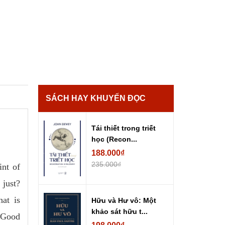
SÁCH HAY KHUYẾN ĐỌC
Tái thiết trong triết
học (Recon...
188.000₫
235.000₫
int of
 just?
hat is
Hữu và Hư vô: Một
khảo sát hữu t...
e Good