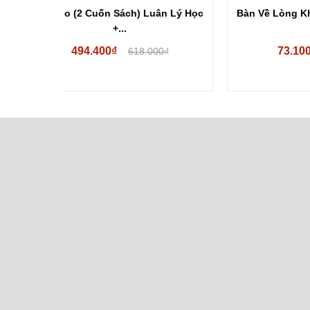
ân Lý Học
Bàn Về Lòng Khoan Dung - Voltaire
Đạo Đ
73.100₫
00₫
86.000₫