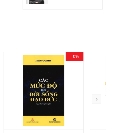
- 0%
- 20%