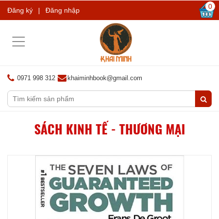
0
Đăng ký
|
Đăng nhập
Toggle
navigation
0971 998 312
khaiminhbook@gmail.com
SÁCH KINH TẾ - THƯƠNG MẠI