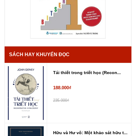
SÁCH HAY KHUYẾN ĐỌC
Tái thiết trong triết học (Recon...
188.000₫
235.000₫
Hữu và Hư vô: Một khảo sát hữu t...