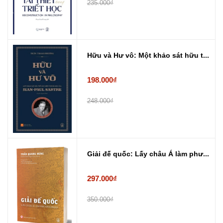
235.000₫
Hữu và Hư vô: Một khảo sát hữu t...
198.000₫
248.000₫
Giải đế quốc: Lấy châu Á làm phư...
297.000₫
350.000₫