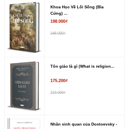
Khoa Học Về Lối Sống (Bìa
Cứng) ...
198.000₫
248.000₫
Tôn giáo là gì (What is religion...
175.200₫
219.000₫
Nhân sinh quan của Dostoevsky -