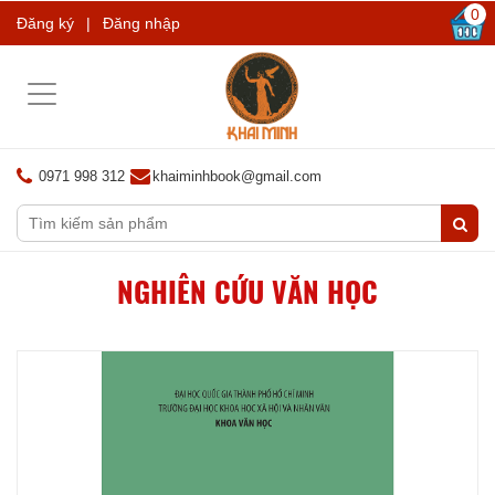
0
Đăng ký
|
Đăng nhập
Toggle
navigation
0971 998 312
khaiminhbook@gmail.com
NGHIÊN CỨU VĂN HỌC