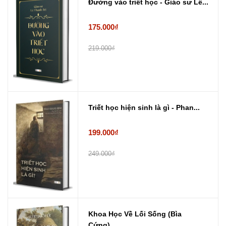
Đường vào triết học - Giáo sư Lê...
175.000₫
219.000₫
Triết học hiện sinh là gì - Phan...
199.000₫
249.000₫
Khoa Học Về Lối Sống (Bìa
Cứng) ...