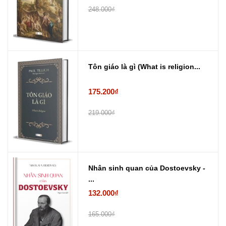
248.000₫
Tôn giáo là gì (What is religion...
175.200₫
219.000₫
Nhân sinh quan của Dostoevsky -
...
132.000₫
165.000₫