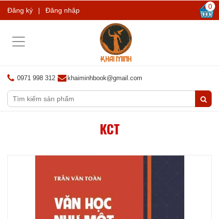
0
Đăng ký
|
Đăng nhập
Toggle
navigation
0971 998 312
khaiminhbook@gmail.com
KCT