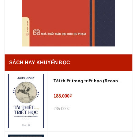
SÁCH HAY KHUYẾN ĐỌC
Tái thiết trong triết học (Recon...
188.000₫
235.000₫