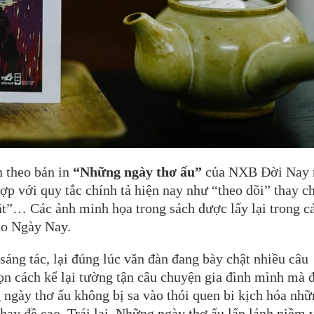
 theo bản in
“Những ngày thơ ấu”
của NXB Đời Nay
ợp với quy tắc chính tả hiện nay như “theo dõi” thay c
hật”… Các ảnh minh họa trong sách được lấy lại trong c
áo Ngày Nay.
áng tác, lại đúng lúc văn đàn đang bày chật nhiều câu
ọn cách kể lại tường tận câu chuyện gia đình mình mà 
 ngày thơ ấu không bị sa vào thói quen bi kịch hóa nh
hay đề cao. Trái lại, Những ngày thơ ấu lấp lánh niềm 