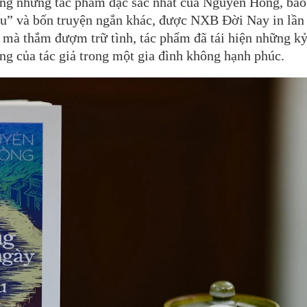
ong những tác phẩm đặc sắc nhất của Nguyên Hồng, ba
ấu” và bốn truyện ngắn khác, được NXB Đời Nay in lần
ị mà thắm đượm trữ tình, tác phẩm đã tái hiện những k
ắng của tác giả trong một gia đình không hạnh phúc.