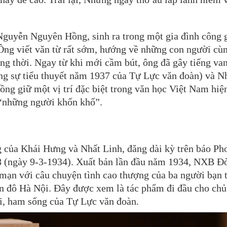
Nguyễn Nguyên Hồng, sinh ra trong một gia đình công 
 Ông viết văn từ rất sớm, hướng về những con người cù
ng thời. Ngay từ khi mới cầm bút, ông đã gây tiếng va
óng sự tiểu thuyết năm 1937 của Tự Lực văn đoàn) và 
ồng giữ một vị trí đặc biệt trong văn học Việt Nam hiện
 “những người khốn khổ”.
ng của Khái Hưng và Nhất Linh, đăng dài kỳ trên báo Ph
88 (ngày 9-3-1934). Xuất bản lần đầu năm 1934, NXB Đ
ạn với câu chuyện tình cao thượng của ba người bạn t
n đô Hà Nội. Đây được xem là tác phẩm đi đầu cho chủ
i, ham sống của Tự Lực văn đoàn.