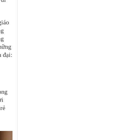
giáo
ng
ng
Những
 đại:
ong
ời
rẻ