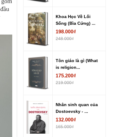
o gồm
 đầu
ỷ
Khoa Học Về Lối
Sống (Bìa Cứng) ...
198.000₫
248.000₫
Tôn giáo là gì (What
is religion...
175.200₫
219.000₫
Nhân sinh quan của
Dostoevsky - ...
132.000₫
165.000₫