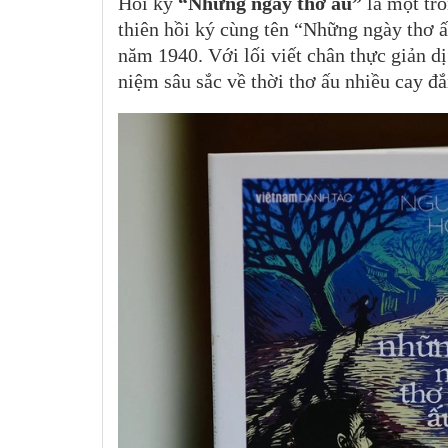
Hồi ký
“Những ngày thơ ấu”
là một tr
thiên hồi ký cùng tên “Những ngày thơ 
năm 1940. Với lối viết chân thực giản d
niệm sâu sắc về thời thơ ấu nhiều cay đ