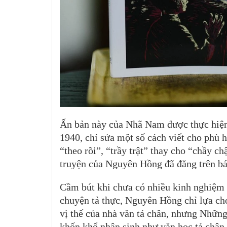
Ấn bản này của Nhã Nam được thực hiện
1940, chỉ sửa một số cách viết cho phù h
“theo rõi”, “trầy trật” thay cho “chầy c
truyện của Nguyên Hồng đã đăng trên b
Cầm bút khi chưa có nhiều kinh nghiệm s
chuyện tả thực, Nguyên Hồng chỉ lựa ch
vị thế của nhà văn tả chân, nhưng Những
khốn khổ nhân sinh như văn học tả chân 