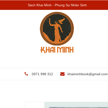
Sách Khai Minh - Phụng Sự Nhân Sinh
0971 998 312
khaiminhbook@gmail.com