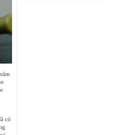
 năm
ho
ác
đã có
ững
vui