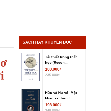
SÁCH HAY KHUYẾN ĐỌC
Tái thiết trong triết
hơ
học (Recon...
188.000₫
i
235.000₫
Hữu và Hư vô: Một
khảo sát hữu t...
198.000₫
248.000₫