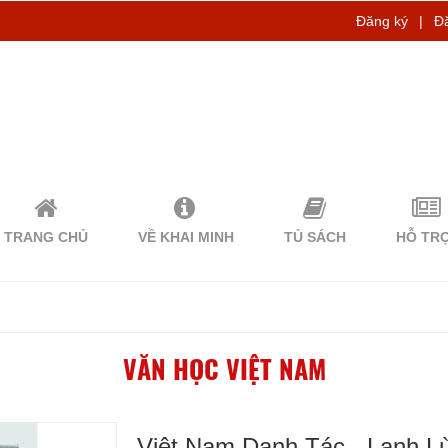
Đăng ký
|
Đ
TRANG CHỦ
VỀ KHAI MINH
TỦ SÁCH
HỖ TR
VĂN HỌC VIỆT NAM
Việt Nam Danh Tác - Lạnh L