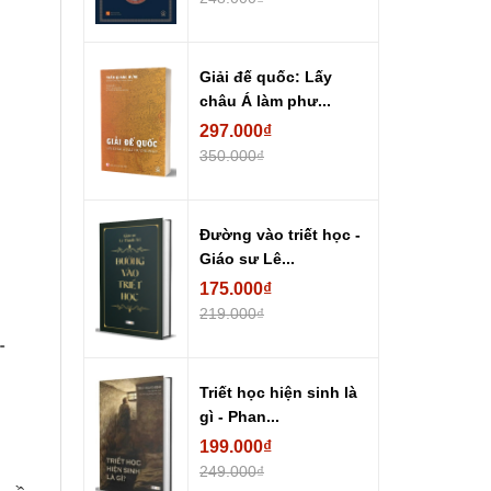
Giải đế quốc: Lấy
châu Á làm phư...
297.000₫
350.000₫
Đường vào triết học -
Giáo sư Lê...
175.000₫
219.000₫
Triết học hiện sinh là
gì - Phan...
199.000₫
249.000₫