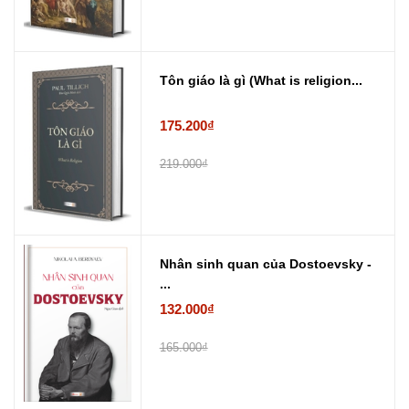
Tôn giáo là gì (What is religion...
175.200₫
219.000₫
Nhân sinh quan của Dostoevsky -
...
132.000₫
165.000₫