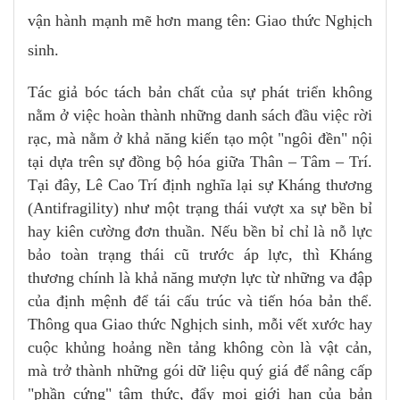
vận hành mạnh mẽ hơn mang tên: Giao thức Nghịch
sinh.
Tác giả bóc tách bản chất của sự phát triển không
nằm ở việc hoàn thành những danh sách đầu việc rời
rạc, mà nằm ở khả năng kiến tạo một "ngôi đền" nội
tại dựa trên sự đồng bộ hóa giữa Thân – Tâm – Trí.
Tại đây, Lê Cao Trí định nghĩa lại sự Kháng thương
(Antifragility) như một trạng thái vượt xa sự bền bỉ
hay kiên cường đơn thuần. Nếu bền bỉ chỉ là nỗ lực
bảo toàn trạng thái cũ trước áp lực, thì Kháng
thương chính là khả năng mượn lực từ những va đập
của định mệnh để tái cấu trúc và tiến hóa bản thể.
Thông qua Giao thức Nghịch sinh, mỗi vết xước hay
cuộc khủng hoảng nền tảng không còn là vật cản,
mà trở thành những gói dữ liệu quý giá để nâng cấp
"phần cứng" tâm thức, đẩy mọi giới hạn của bản