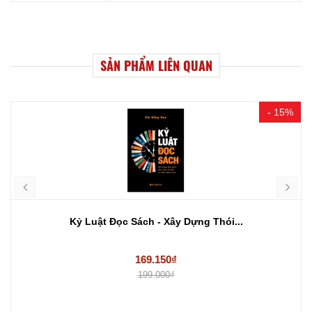
SẢN PHẨM LIÊN QUAN
- 15%
Kỷ Luật Đọc Sách - Xây Dựng Thói...
169.150₫
199.000₫