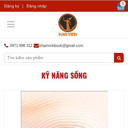
0
Đăng ký
|
Đăng nhập
Toggle
navigation
0971 998 312
khaiminhbook@gmail.com
KỸ NĂNG SỐNG