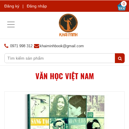
0
Đăng ký
|
Đăng nhập
Toggle
navigation
0971 998 312
khaiminhbook@gmail.com
VĂN HỌC VIỆT NAM