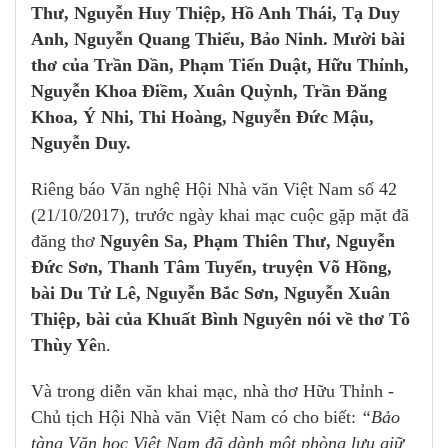
Thư, Nguyễn Huy Thiệp, Hồ Anh Thái, Tạ Duy
Anh, Nguyễn Quang Thiểu, Bảo Ninh. Mười bài
thơ của Trần Dần, Phạm Tiến Duật, Hữu Thỉnh,
Nguyễn Khoa Điềm, Xuân Quỳnh, Trần Đăng
Khoa, Ý Nhi, Thi Hoàng, Nguyễn Đức Mậu,
Nguyễn Duy.
Riêng báo Văn nghệ Hội Nhà văn Việt Nam số 42
(21/10/2017), trước ngày khai mạc cuộc gặp mặt đã
đăng thơ
Nguyên Sa, Phạm Thiên Thư, Nguyễn
Đức Sơn, Thanh Tâm Tuyển, truyện Võ Hồng,
bài Du Tử Lê, Nguyễn Bắc Sơn, Nguyễn Xuân
Thiệp, bài của Khuất Bình Nguyên nói về thơ Tô
Thùy Yê
n.
Và trong diễn văn khai mạc, nhà thơ Hữu Thỉnh -
Chủ tịch Hội Nhà văn Việt Nam có cho biết:
“Bảo
tàng Văn học Việt Nam đã dành một phòng lưu giữ