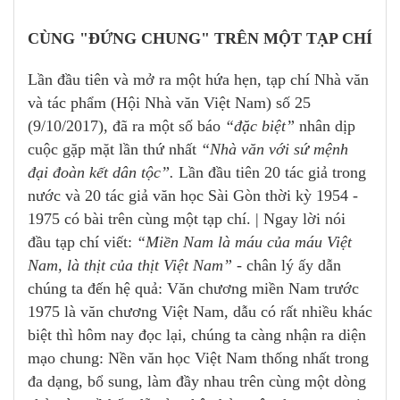
CÙNG "ĐỨNG CHUNG" TRÊN MỘT TẠP CHÍ
Lần đầu tiên và mở ra một hứa hẹn, tạp chí Nhà văn
và tác phẩm (Hội Nhà văn Việt Nam) số 25
(9/10/2017), đã ra một số báo
“đặc biệt”
nhân dịp
cuộc gặp mặt lần thứ nhất
“Nhà văn với sứ mệnh
đại đoàn kết dân tộc”.
Lần đầu tiên 20 tác giả trong
nước và 20 tác giả văn học Sài Gòn thời kỳ 1954 -
1975 có bài trên cùng một tạp chí. | Ngay lời nói
đầu tạp chí viết:
“Miền Nam là máu của máu Việt
Nam, là thịt của thịt Việt Nam” -
chân lý ấy dẫn
chúng ta đến hệ quả: Văn chương miền Nam trước
1975 là văn chương Việt Nam, dẫu có rất nhiều khác
biệt thì hôm nay đọc lại, chúng ta càng nhận ra diện
mạo chung: Nền văn học Việt Nam thống nhất trong
đa dạng, bổ sung, làm đầy nhau trên cùng một dòng