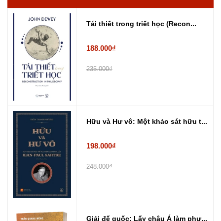
Tái thiết trong triết học (Recon...
188.000₫
235.000₫
Hữu và Hư vô: Một khảo sát hữu t...
198.000₫
248.000₫
Giải đế quốc: Lấy châu Á làm phư...