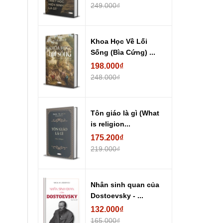
249.000₫
Khoa Học Về Lối
Sống (Bìa Cứng) ...
198.000₫
248.000₫
Tôn giáo là gì (What
is religion...
175.200₫
219.000₫
Nhân sinh quan của
Dostoevsky - ...
132.000₫
165.000₫