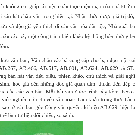
ấp không chỉ giúp tái hiện chân thực diện mạo của quá khứ 
 sản hát chầu văn trong hiện tại. Nhận thức được giá trị đó
ứu và độc giả yêu thích di sản văn hóa dân tộc, Nhà xuất b
chầu các bà, một công trình biên khảo hệ thống hóa những b
 Nôm.
ức văn bản, Văn chầu các bà cung cấp cho bạn đọc một cái
u AB.267, AB.466, AB.517, AB.601, AB.624, AB.629 và ST.
g bản hát văn tiêu biểu, phiên khảo, chú thích và giải ngh
sinh, học giả đến những độc giả quan tâm, thuận tiện tiếp 
hĩa của các văn bản. Mỗi bài văn được trình bày kèm theo c
ho việc nghiên cứu chuyên sâu hoặc tham khảo trong thực hàn
n sao từ văn bản gốc Công văn quyển, kí hiệu AB.629, hiện l
ể làm tư liệu đối chiếu, so sánh.