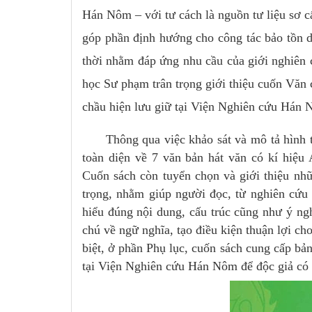
Hán Nôm – với tư cách là nguồn tư liệu sơ c
góp phần định hướng cho công tác bảo tồn di
thời nhằm đáp ứng nhu cầu của giới nghiên c
học Sư phạm trân trọng giới thiệu cuốn Văn 
chầu hiện lưu giữ tại Viện Nghiên cứu Hán
Thông qua việc khảo sát và mô tả hình th
toàn diện về 7 văn bản hát văn có kí hiệ
Cuốn sách còn tuyển chọn và giới thiệu nhữn
trọng, nhằm giúp người đọc, từ nghiên cứu 
hiểu đúng nội dung, cấu trúc cũng như ý ng
chú về ngữ nghĩa, tạo điều kiện thuận lợi c
biệt, ở phần Phụ lục, cuốn sách cung cấp bả
tại Viện Nghiên cứu Hán Nôm để độc giả có th