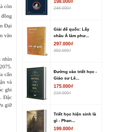
198.000₫
mà còn
248.000₫
, đồng
ản Đại
Giải đế quốc: Lấy
ản văn
châu Á làm phư...
297.000₫
350.000₫
 nhìn
2075.
Đường vào triết học -
ĩa cẩn
Giáo sư Lê...
cận và
175.000₫
ác ghi
219.000₫
h. Đặc
ưu giữ
Triết học hiện sinh là
gì - Phan...
199.000₫