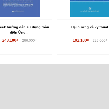
Đại cương về kỹ thuật
Giáo trình kế toán xuất nhậ
192.100₫
103.700₫
226.000₫
122.000₫