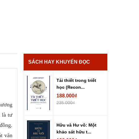
SÁCH HAY KHUYẾN ĐỌC
Tái thiết trong triết
học (Recon...
188.000₫
235.000₫
hương
 là tư
 đồng.
Hữu và Hư vô: Một
khảo sát hữu t...
át văn