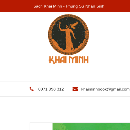
Sách Khai Minh - Phụng Sự Nhân Sinh
0971 998 312
khaiminhbook@gmail.com