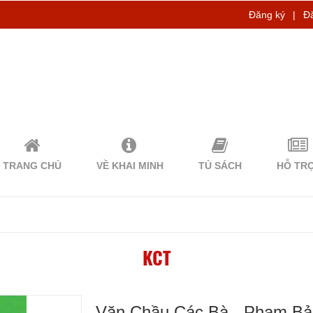
Đăng ký
|
Đ
TRANG CHỦ
VỀ KHAI MINH
TỦ SÁCH
HỖ TR
KCT
Văn Chầu Các Bà - Phạm B