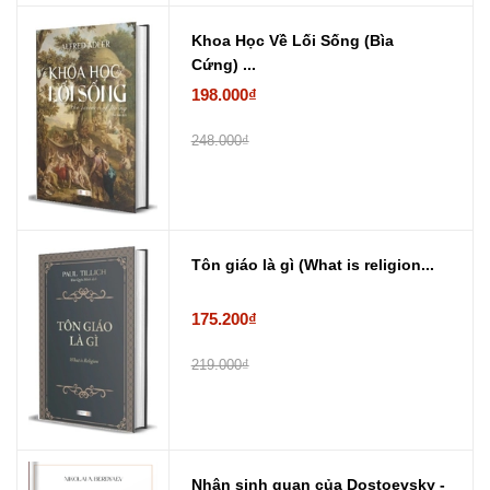
Khoa Học Về Lối Sống (Bìa
Cứng) ...
198.000₫
248.000₫
Tôn giáo là gì (What is religion...
175.200₫
219.000₫
Nhân sinh quan của Dostoevsky -