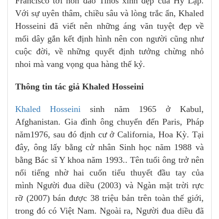
Francisco tới hòn đảo Tinos xinh đẹp của Hy Lạp.
Với sự uyên thâm, chiều sâu và lòng trắc ẩn, Khaled
Hosseini đã viết nên những áng văn tuyệt đẹp về
mối dây gắn kết định hình nên con người cũng như
cuộc đời, về những quyết định tưởng chừng nhỏ
nhoi mà vang vọng qua hàng thế kỷ.
Thông tin tác giả Khaled Hosseini
Khaled Hosseini
sinh năm 1965 ở Kabul,
Afghanistan. Gia đình ông chuyển đến Paris, Pháp
năm1976, sau đó định cư ở California, Hoa Kỳ. Tại
đây, ông lấy bằng cử nhân Sinh học năm 1988 và
bằng Bác sĩ Y khoa năm 1993.. Tên tuổi ông trở nên
nổi tiếng nhờ hai cuốn tiểu thuyết đầu tay của
mình Người đua diều (2003) và Ngàn mặt trời rực
rỡ (2007) bán được 38 triệu bản trên toàn thế giới,
trong đó có Việt Nam. Ngoài ra, Người đua diều đã