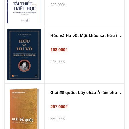
235.000₫
Hữu và Hư vô: Một khảo sát hữu t...
198.000₫
248.000₫
Giải đế quốc: Lấy châu Á làm phư...
297.000₫
350.000₫