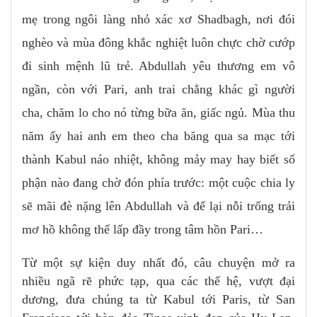
mẹ trong ngôi làng nhỏ xác xơ Shadbagh, nơi đói
nghèo và mùa đông khắc nghiệt luôn chực chờ cướp
đi sinh mệnh lũ trẻ. Abdullah yêu thương em vô
ngần, còn với Pari, anh trai chẳng khác gì người
cha, chăm lo cho nó từng bữa ăn, giấc ngủ. Mùa thu
năm ấy hai anh em theo cha băng qua sa mạc tới
thành Kabul náo nhiệt, không mảy may hay biết số
phận nào đang chờ đón phía trước: một cuộc chia ly
sẽ mãi đè nặng lên Abdullah và để lại nỗi trống trải
mơ hồ không thể lấp đầy trong tâm hồn Pari…
Từ một sự kiện duy nhất đó, câu chuyện mở ra
nhiều ngã rẽ phức tạp, qua các thế hệ, vượt đại
dương, đưa chúng ta từ Kabul tới Paris, từ San