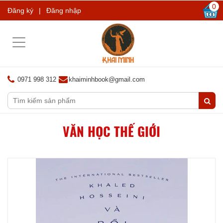
0
Đăng ký
|
Đăng nhập
Toggle
navigation
0971 998 312
khaiminhbook@gmail.com
VĂN HỌC THẾ GIỚI