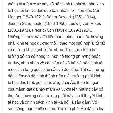
thống trí tuệ rực rỡ này đã sản sinh ra những nhà kinh
tế học lỗi lạc và độc đáo bậc nhất thời hiện đại: Carl
Menger (1840-1921), Böhm-Bawerk (1851-1914),
Joseph Schumpeter (1883-1950), Ludwig von Mises
(1881-1971), Fredrick von Hayek (1899-1992)…
Những trí thức này đã tiến hành phê phán các trường
phái kinh tế học đương thời, theo mọi chủ nghĩa, từ tất
cả những khía cạnh khác nhau. Từ cuộc chiến tư
tưởng đó đã cô đọng lại một hệ thống phương pháp
tư duy, nhìn nhận về các vấn đề xã hội và nền kinh tế
một cách tổng quát, sâu sắc và độc đáo. Tất cả những
đặc điểm đó đã hình thành nên một trường phái kinh
tế học đặc biệt, gọi là Trường phái Áo, theo tên gọi
của mảnh đất đã nảy mầm và vươn lên những cây cổ
thụ. Ảnh hưởng của trường phái này lên lí thuyết kinh
tế học và chính sách kinh tế-xã hội là sâu đậm. Với
sức sống mạnh mẽ của nó, Trường phái Áo đã lan tỏa