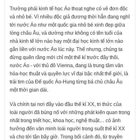
Trường phái kinh tế học Áo thoạt nghe có vẻ đơn độc
và nhỏ bé. Vì nhiều độc giả đương thời hẳn đang nghĩ
tới nước Áo như một quốc gia nhỏ bé xinh đẹp giữa
lòng châu Âu, và dường như không có tên tuổi của
nhà kinh tế lớn nào hay một đại học kinh tế lớn nào
gắn liền với nước Áo lúc này. Thế nhưng, chúng ta
đừng quên rằng mới chỉ một thế kỉ trước đây thôi,
nước Áo - với thủ đô Vienna, đang là trung tâm văn
hóa-học thuật và quyền lực vĩ đại bậc nhất thế giới, là
trái tim của Đế quốc Áo-Hung từng bá chủ châu Âu
một thời gian dài.
Và chính tại nơi đây vào đầu thế kỉ XX, tri thức của
loài người đã bùng nổ với những phát kiến quan trọng
nhất trong triết học, khoa học, nghệ thuật… có ảnh
hưởng đến văn minh loài người trong suốt thế kỉ XX
và cho tới tận bây giờ. Trong bối cảnh đó, từ truyền