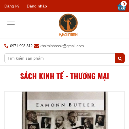
0
Đăng ký
|
Đăng nhập
Toggle
navigation
0971 998 312
khaiminhbook@gmail.com
SÁCH KINH TẾ - THƯƠNG MẠI