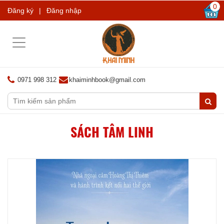
0
Đăng ký
|
Đăng nhập
Toggle
navigation
0971 998 312
khaiminhbook@gmail.com
SÁCH TÂM LINH