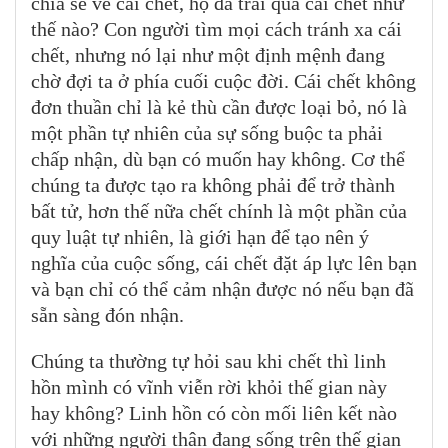
chia sẻ về cái chết, họ đã trải qua cái chết như
thế nào? Con người tìm mọi cách tránh xa cái
chết, nhưng nó lại như một định mệnh đang
chờ đợi ta ở phía cuối cuộc đời. Cái chết không
đơn thuần chỉ là kẻ thù cần được loại bỏ, nó là
một phần tự nhiên của sự sống buộc ta phải
chấp nhận, dù bạn có muốn hay không. Cơ thể
chúng ta được tạo ra không phải để trở thành
bất tử, hơn thế nữa chết chính là một phần của
quy luật tự nhiên, là giới hạn để tạo nên ý
nghĩa của cuộc sống, cái chết đặt áp lực lên bạn
và bạn chỉ có thể cảm nhận được nó nếu bạn đã
sẵn sàng đón nhận.
Chúng ta thường tự hỏi sau khi chết thì linh
hồn mình có vĩnh viễn rời khỏi thế gian này
hay không? Linh hồn có còn mối liên kết nào
với những người thân đang sống trên thế gian