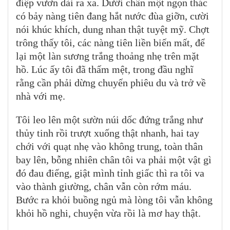
điệp vươn dài ra xa. Dưới chân một ngọn thác
có bảy nàng tiên đang hắt nước đùa giỡn, cười
nói khúc khích, dung nhan thật tuyệt mỹ. Chợt
trông thấy tôi, các nàng tiên liền biến mất, để
lại một làn sương trắng thoảng nhẹ trên mặt
hồ. Lúc ấy tôi đã thấm mệt, trong đầu nghĩ
rằng cần phải dừng chuyến phiêu du và trở về
nhà với mẹ.
Tôi leo lên một sườn núi dốc đứng trắng như
thủy tinh rồi trượt xuống thật nhanh, hai tay
chới với quạt nhẹ vào không trung, toàn thân
bay lên, bỗng nhiên chân tôi va phải một vật gì
đó đau điếng, giật mình tỉnh giấc thì ra tôi va
vào thành giường, chân vẫn còn rớm máu.
Bước ra khỏi buồng ngủ mà lòng tôi vẫn không
khỏi hồ nghi, chuyện vừa rồi là mơ hay thật.