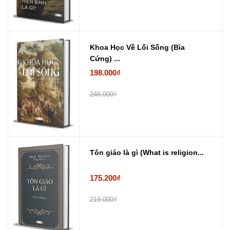
Khoa Học Về Lối Sống (Bìa
Cứng) ...
198.000₫
248.000₫
Tôn giáo là gì (What is religion...
175.200₫
219.000₫