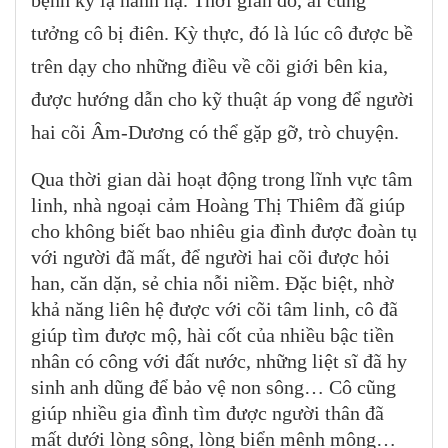
bệnh kỳ lạ hành hạ. Thời gian đó, ai cũng
tưởng cô bị điên. Kỳ thực, đó là lúc cô được bề
trên dạy cho những điều về cõi giới bên kia,
được hướng dẫn cho kỹ thuật áp vong để người
hai cõi Âm-Dương có thể gặp gỡ, trò chuyện.
Qua thời gian dài hoạt động trong lĩnh vực tâm
linh, nhà ngoại cảm Hoàng Thị Thiêm đã giúp
cho không biết bao nhiêu gia đình được đoàn tụ
với người đã mất, để người hai cõi được hỏi
han, căn dặn, sẻ chia nỗi niềm. Đặc biệt, nhờ
khả năng liên hệ được với cõi tâm linh, cô đã
giúp tìm được mộ, hài cốt của nhiều bậc tiền
nhân có công với đất nước, những liệt sĩ đã hy
sinh anh dũng để bảo vệ non sông… Cô cũng
giúp nhiều gia đình tìm được người thân đã
mất dưới lòng sông, lòng biển mênh mông…