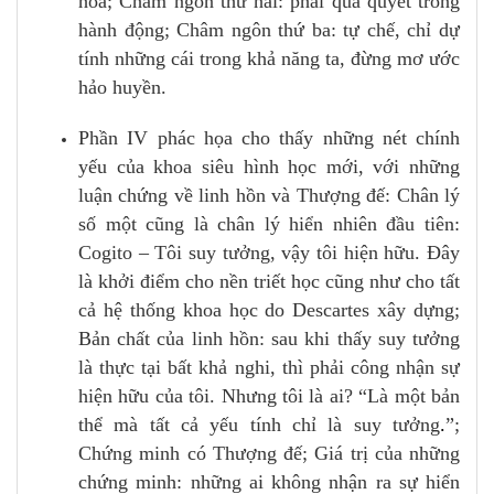
hòa; Châm ngôn thứ hai: phải quả quyết trong
hành động; Châm ngôn thứ ba: tự chế, chỉ dự
tính những cái trong khả năng ta, đừng mơ ước
hảo huyền.
Phần IV phác họa cho thấy những nét chính
yếu của khoa siêu hình học mới, với những
luận chứng về linh hồn và Thượng đế: Chân lý
số một cũng là chân lý hiển nhiên đầu tiên:
Cogito – Tôi suy tưởng, vậy tôi hiện hữu. Đây
là khởi điểm cho nền triết học cũng như cho tất
cả hệ thống khoa học do Descartes xây dựng;
Bản chất của linh hồn: sau khi thấy suy tưởng
là thực tại bất khả nghi, thì phải công nhận sự
hiện hữu của tôi. Nhưng tôi là ai? “Là một bản
thể mà tất cả yếu tính chỉ là suy tưởng
.
”;
Chứng minh có Thượng đế; Giá trị của những
chứng minh: những ai không nhận ra sự hiển