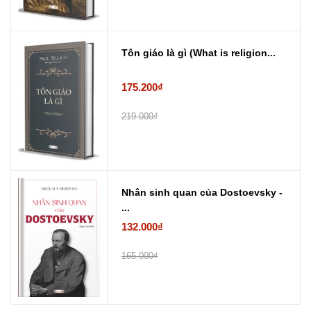
Tôn giáo là gì (What is religion...
175.200₫
219.000₫
Nhân sinh quan của Dostoevsky -
...
132.000₫
165.000₫