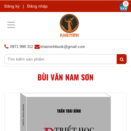
0
Đăng ký
|
Đăng nhập
Toggle
navigation
0971 998 312
khaiminhbook@gmail.com
BÙI VĂN NAM SƠN