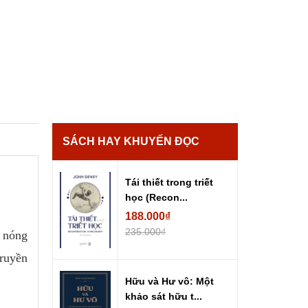
SÁCH HAY KHUYẾN ĐỌC
Tái thiết trong triết
học (Recon...
188.000₫
235.000₫
i nóng
truyền
Hữu và Hư vô: Một
khảo sát hữu t...