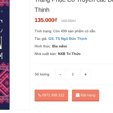
Thịnh
135.000₫
160.000₫
Tình trạng:
Còn 499 sản phẩm có sẵn.
Tác giả:
GS. TS Ngô Đức Thịnh
Hình thức:
Bìa mềm
Nhà xuất bản:
NXB Tri Thức
Số lượng:
Đặt hàng
0971 998 312