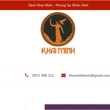
Sách Khai Minh - Phụng Sự Nhân Sinh
0971 998 312
khaiminhbook@gmail.com