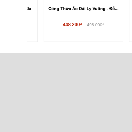
ông (Bìa
Công Thức Áo Dài Ly Vuông - Đỗ...
Thư 
448.200₫
.000₫
498.000₫