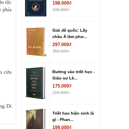
ân tộc
198.000₫
i phía
248.000₫
Giải đế quốc: Lấy
châu Á làm phư...
297.000₫
350.000₫
n cứu
Đường vào triết học -
Giáo sư Lê...
175.000₫
219.000₫
ng Di
Triết học hiện sinh là
gì - Phan...
199.000₫