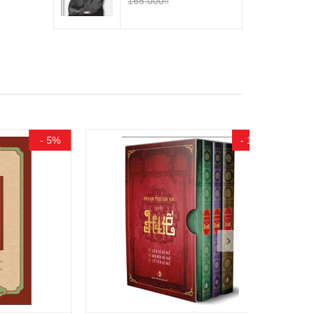
165.000₫
- 5%
- 15%