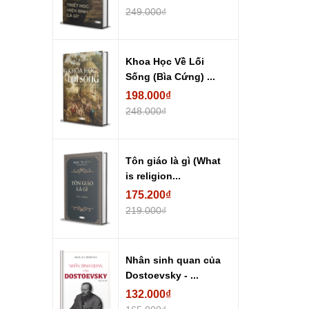
249.000₫
Khoa Học Về Lối
Sống (Bìa Cứng) ...
198.000₫
248.000₫
Tôn giáo là gì (What
is religion...
175.200₫
219.000₫
Nhân sinh quan của
Dostoevsky - ...
132.000₫