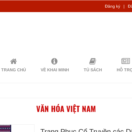
Đăng ký
|
Đ
TRANG CHỦ
VỀ KHAI MINH
TỦ SÁCH
HỖ TR
VĂN HÓA VIỆT NAM
Trang Phục Cổ Truyền các D