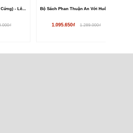
 Lê...
Bộ Sách Phan Thuận An Với Huế -...
Tứ Bất 
1.095.650₫
33
1.289.000₫