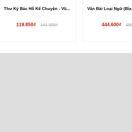
Ký Bác Hồ Kể Chuyện - Vũ...
Vân Đài Loại Ngữ (Bìa Cứng) -
119.850₫
444.600₫
141.000₫
468.000₫