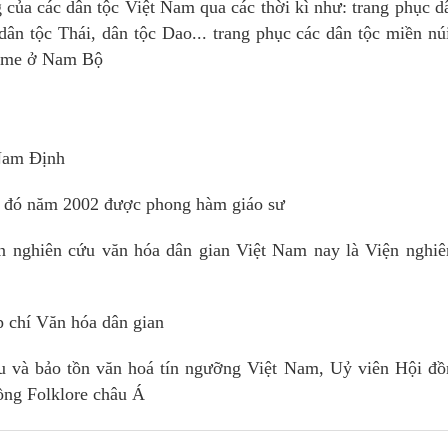
g của các dân tộc Việt Nam qua các thời kì như: trang phục d
ân tộc Thái, dân tộc Dao... trang phục các dân tộc miền nú
hơme ở Nam Bộ
 Nam Định
au đó năm 2002 được phong hàm giáo sư
n nghiên cứu văn hóa dân gian Việt Nam nay là Viện nghiê
 chí Văn hóa dân gian
u và bảo tồn văn hoá tín ngưỡng Việt Nam, Uỷ viên Hội đồ
ồng Folklore châu Á