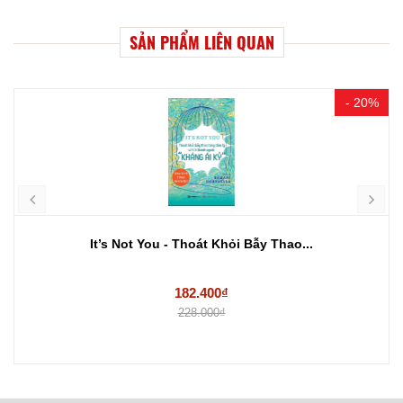
SẢN PHẨM LIÊN QUAN
- 20%
It’s Not You - Thoát Khỏi Bẫy Thao...
182.400₫
228.000₫