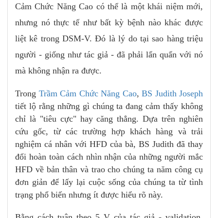
Cảm Chức Năng Cao có thể là một khái niệm mới,
nhưng nó thực tế như bất kỳ bệnh nào khác được
liệt kê trong DSM-V. Đó là lý do tại sao hàng triệu
người - giống như tác giả - đã phải lẩn quẩn với nó
mà không nhận ra được.
Trong
Trầm Cảm Chức Năng Cao
,
BS Judith Joseph
tiết lộ rằng những gì chúng ta đang cảm thấy không
chỉ là "tiêu cực" hay căng thẳng. Dựa trên nghiên
cứu gốc, từ các trường hợp khách hàng và trải
nghiệm cá nhân với HFD của bà, BS Judith đã thay
đổi hoàn toàn cách nhìn nhận của những người mắc
HFD về bản thân và trao cho chúng ta năm công cụ
đơn giản để lấy lại cuộc sống của chúng ta từ tình
trạng phổ biến nhưng ít được hiểu rõ này.
Bằng cách tuân theo 5 V của tác giả - validation,