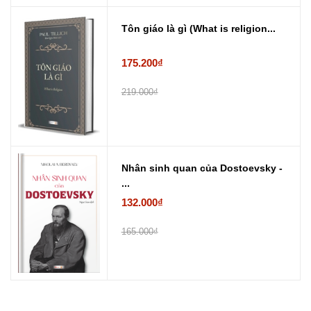
Tôn giáo là gì (What is religion...
175.200₫
219.000₫
Nhân sinh quan của Dostoevsky -
...
132.000₫
165.000₫