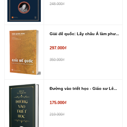
248.000₫
Giải đế quốc: Lấy châu Á làm phư...
297.000₫
350.000₫
Đường vào triết học - Giáo sư Lê...
175.000₫
219.000₫