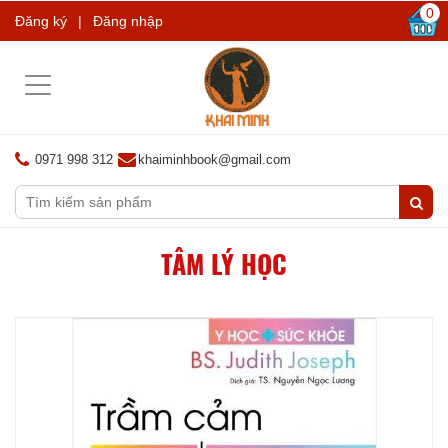
0
Đăng ký
|
Đăng nhập
Toggle
navigation
0971 998 312
khaiminhbook@gmail.com
TÂM LÝ HỌC