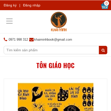
0
Đăng ký
|
Đăng nhập
Toggle
navigation
0971 998 312
khaiminhbook@gmail.com
TÔN GIÁO HỌC