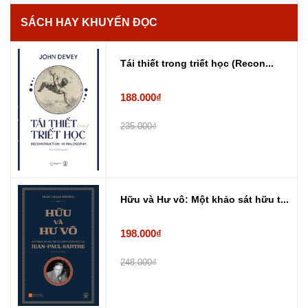
SÁCH HAY KHUYẾN ĐỌC
Tái thiết trong triết học (Recon...
188.000₫
235.000₫
Hữu và Hư vô: Một khảo sát hữu t...
198.000₫
248.000₫