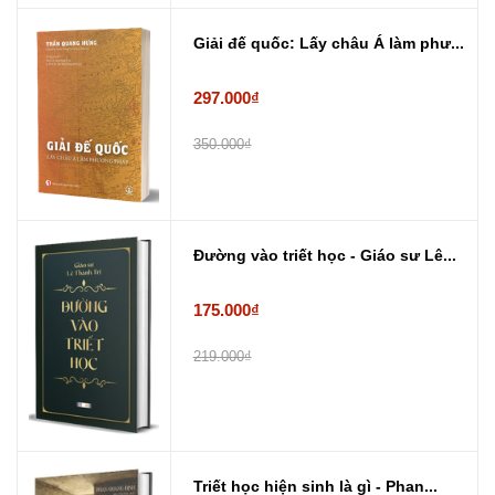
Giải đế quốc: Lấy châu Á làm phư...
297.000₫
350.000₫
Đường vào triết học - Giáo sư Lê...
175.000₫
219.000₫
Triết học hiện sinh là gì - Phan...