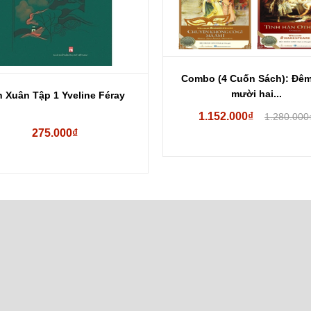
Combo (4 Cuốn Sách): Đêm
mười hai...
 Xuân Tập 1 Yveline Féray
1.152.000₫
1.280.000
275.000₫