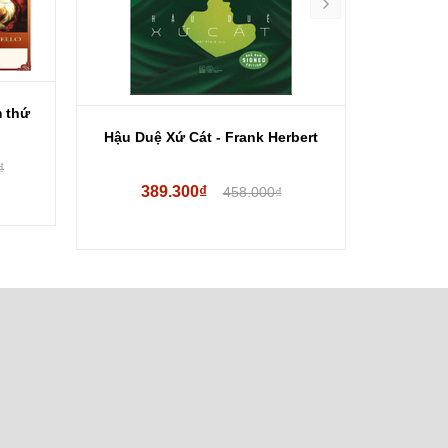
 thứ
Hậu Duệ Xứ Cát - Frank Herbert
Nhà 
₫
389.300₫
13
458.000₫