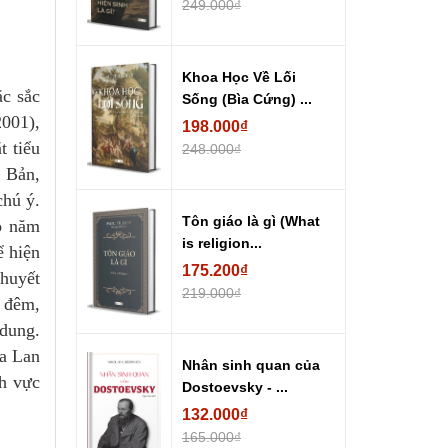
249.000₫
Khoa Học Về Lối
ặc sắc
Sống (Bìa Cứng) ...
2001),
198.000₫
t tiểu
248.000₫
t Bản,
chú ý.
Tôn giáo là gì (What
o năm
is religion...
ể hiện
175.200₫
thuyết
219.000₫
ư đêm,
 dung.
Ba Lan
Nhân sinh quan của
h vực
Dostoevsky - ...
132.000₫
165.000₫