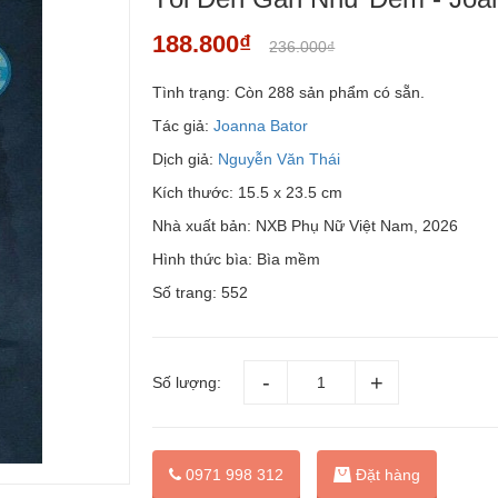
188.800₫
236.000₫
Tình trạng:
Còn 288 sản phẩm có sẵn.
Tác giả:
Joanna Bator
Dịch giả:
Nguyễn Văn Thái
Kích thước: 15.5 x 23.5 cm
Nhà xuất bản: NXB Phụ Nữ Việt Nam, 2026
Hình thức bìa: Bìa mềm
Số trang: 552
Số lượng:
Đặt hàng
0971 998 312