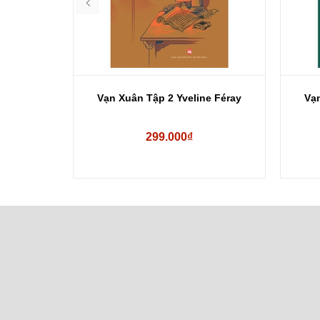
ee Onhwa
Vạn Xuân Tập 2 Yveline Féray
Vạn
299.000₫
00₫