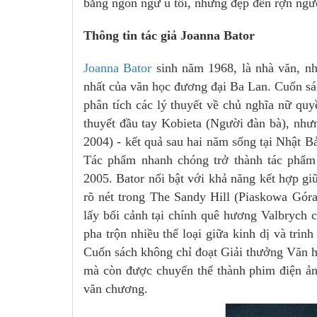
bằng ngôn ngữ u tối, nhưng đẹp đến rợn ngư
Thông tin tác giả Joanna Bator
Joanna Bator
sinh năm 1968, là nhà văn, nh
nhất của văn học đương đại Ba Lan. Cuốn sá
phân tích các lý thuyết về chủ nghĩa nữ quy
thuyết đầu tay Kobieta (Người đàn bà), nhưn
2004) - kết quả sau hai năm sống tại Nhật B
Tác phẩm nhanh chóng trở thành tác phẩm
2005. Bator nổi bật với khả năng kết hợp giữa
rõ nét trong The Sandy Hill (Piaskowa Góra
lấy bối cảnh tại chính quê hương Valbrych 
pha trộn nhiều thể loại giữa kinh dị và tri
Cuốn sách không chỉ đoạt Giải thưởng Văn h
mà còn được chuyển thể thành phim điện ản
văn chương.