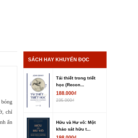
SÁCH HAY KHUYẾN ĐỌC
Tái thiết trong triết
học (Recon...
188.000₫
235.000₫
g bóng
ờ, chỉ
ảnh ẩn
Hữu và Hư vô: Một
khảo sát hữu t...
198.000₫