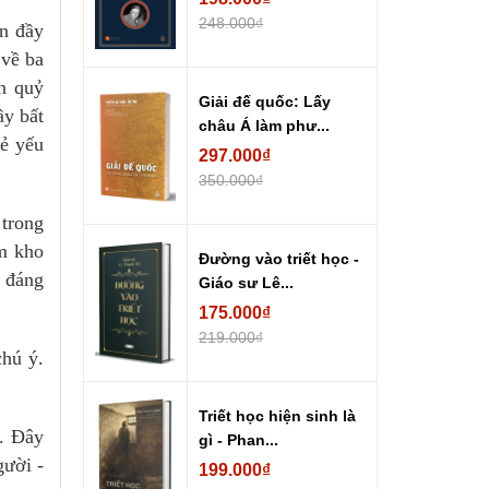
248.000₫
ên đầy
 về ba
on quỷ
Giải đế quốc: Lấy
ầy bất
châu Á làm phư...
rẻ yếu
297.000₫
350.000₫
trong
ìm kho
Đường vào triết học -
 đáng
Giáo sư Lê...
175.000₫
219.000₫
chú ý.
Triết học hiện sinh là
m. Đây
gì - Phan...
gười -
199.000₫