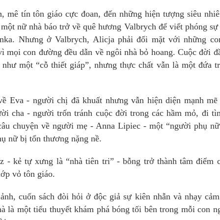
nh, mê tín tôn giáo cực đoan, đến những hiện tượng siêu nhi
 một nữ nhà báo trở về quê hương Valbrych để viết phóng sự
linka. Nhưng ở Valbrych, Alicja phải đối mặt với những c
 vì mọi con đường đều dẫn về ngôi nhà bỏ hoang. Cuộc đời đ
 như một “cỗ thiết giáp”, nhưng thực chất vẫn là một đứa t
về Eva - người chị đã khuất nhưng vẫn hiện diện mạnh mẽ 
ời cha - người trốn tránh cuộc đời trong các hầm mỏ, đi t
câu chuyện về người mẹ - Anna Lipiec - một “người phụ nữ
hụ nữ bị tổn thương nặng nề.
- kẻ tự xưng là “nhà tiên tri” - bỗng trở thành tâm điểm 
lớp vỏ tôn giáo.
 ảnh, cuốn sách đòi hỏi ở độc giả sự kiên nhẫn và nhạy cả
à là một tiểu thuyết khám phá bóng tối bên trong mỗi con n