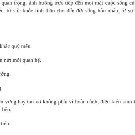
ỳ quan trọng, ảnh hưởng trực tiếp đến mọi mặt cuộc sống c
c, từ sức khỏe tinh thần cho đến đời sống hôn nhân, từ sự
 khác quý mến.
ạn nứt mối quan hệ.
ưởng.
g
bền vững hay tan vỡ không phải vì hoàn cảnh, điều kiện kinh 
i bên.
tiến: