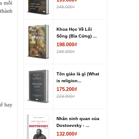
ủa mỗi
249.000₫
 thành
Khoa Học Về Lối
Sống (Bìa Cứng) ...
198.000₫
248.000₫
Tôn giáo là gì (What
is religion...
175.200₫
219.000₫
tế hay
Nhân sinh quan của
Dostoevsky - ...
132.000₫