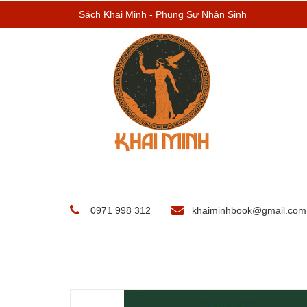
Sách Khai Minh - Phụng Sự Nhân Sinh
0971 998 312
khaiminhbook@gmail.com