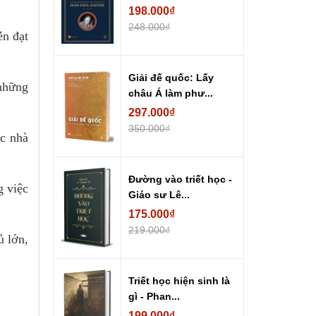
198.000₫
248.000₫
ễn đạt
Giải đế quốc: Lấy
những
châu Á làm phư...
297.000₫
350.000₫
ác nhà
Đường vào triết học -
g việc
Giáo sư Lê...
175.000₫
219.000₫
ủ lớn,
Triết học hiện sinh là
gì - Phan...
199.000₫