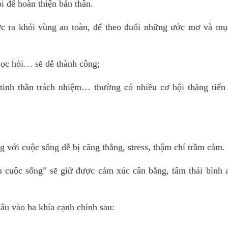
i để hoàn thiện bản thân.
 ra khỏi vùng an toàn, để theo đuổi những ước mơ và mục
 học hỏi… sẽ dễ thành công;
tinh thần trách nhiệm… thường có nhiều cơ hội thăng tiến
g với cuộc sống dễ bị căng thẳng, stress, thậm chí trầm cảm.
ận cuộc sống” sẽ giữ được cảm xúc cân bằng, tâm thái bình 
sâu vào ba khía cạnh chính sau: