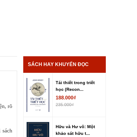
SÁCH HAY KHUYẾN ĐỌC
Tái thiết trong triết
học (Recon...
188.000₫
235.000₫
ện, rõ
Hữu và Hư vô: Một
ì sách
khảo sát hữu t...