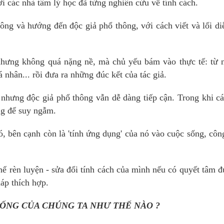
 các nhà tâm lý học đã từng nghiên cứu về tính cách.
ông và hướng đến độc giả phổ thông, với cách viết và lối di
nhưng không quá nặng nề, mà chủ yếu bám vào thực tế: từ 
nhân... rồi đưa ra những đúc kết của tác giả.
 nhưng độc giả phổ thông vẫn dễ dàng tiếp cận. Trong khi c
ng để suy ngẫm.
ó, bên cạnh còn là 'tính ứng dụng' của nó vào cuộc sống, côn
hể rèn luyện - sửa đổi tính cách của mình nếu có quyết tâm đ
áp thích hợp.
ỐNG CỦA CHÚNG TA NHƯ THẾ NÀO ?