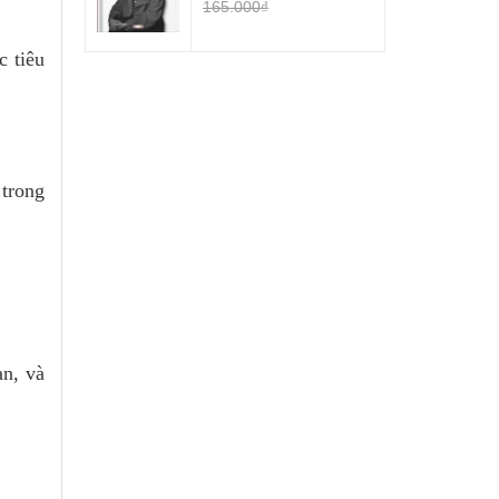
165.000₫
 tiêu
 trong
an, và