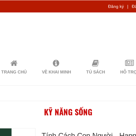
Đăng ký
|
Đ
TRANG CHỦ
VỀ KHAI MINH
TỦ SÁCH
HỖ TR
KỸ NĂNG SỐNG
Tính Cách Con Người - Hap