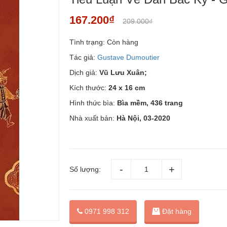
167.200₫
209.000₫
Tình trạng:
Còn hàng
Tác giả:
Gustave Dumoutier
Dịch giả:
Vũ Lưu Xuân;
Kích thước:
24 x 16 cm
Hình thức bìa:
Bìa mềm, 436 trang
Nhà xuất bản:
Hà Nội, 03-2020
Số lượng:
Đặt hàng
0971 998 312