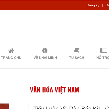
Đăng ký
|
Đ
TRANG CHỦ
VỀ KHAI MINH
TỦ SÁCH
HỖ TR
VĂN HÓA VIỆT NAM
Tiểu Luận Về Dân Bắc Kỳ - 