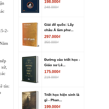
198.000₫
tận
248.000₫
tác
Giải đế quốc: Lấy
châu Á làm phư...
15-2-
297.000₫
350.000₫
. Năm
.
Đường vào triết học -
 nếp
Giáo sư Lê...
 xử,
175.000₫
các
219.000₫
ê tín:
o
Triết học hiện sinh là
gì - Phan...
199.000₫