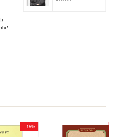
nh
 như
- 15%
- 5%