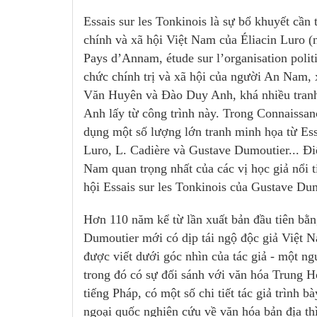
Essais sur les Tonkinois là sự bổ khuyết cần 
chính và xã hội Việt Nam của Éliacin Luro 
Pays d’Annam, étude sur l’organisation poli
chức chính trị và xã hội của người An Nam, 
Văn Huyên và Đào Duy Anh, khá nhiều tran
Anh lấy từ công trình này. Trong Connaissan
dụng một số lượng lớn tranh minh họa từ Essa
Luro, L. Cadière và Gustave Dumoutier... Đi
Nam quan trọng nhất của các vị học giả nổi t
hội Essais sur les Tonkinois của Gustave Dum
Hơn 110 năm kể từ lần xuất bản đầu tiên bằn
Dumoutier mới có dịp tái ngộ độc giả Việt 
được viết dưới góc nhìn của tác giả - một 
trong đó có sự đối sánh với văn hóa Trung 
tiếng Pháp, có một số chi tiết tác giả trình 
ngoại quốc nghiên cứu về văn hóa bản địa th