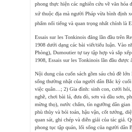
phong thực hiện các nghiên cứu về văn hóa 
xứ thuộc địa mà người Pháp vừa bình định xo
phẩm nổi tiếng và quan trọng nhất chính là Es
Essais sur les Tonkinois đăng lần đầu trên 
1908 dưới dạng các bài viết/tiểu luận. Vào 
Phòng), Dumoutier tự tay tập hợp và sắp xếp
1908, Essais sur les Tonkinois lần đầu được
Nội dung của cuốn sách gồm sáu chủ đề lớn l
sống thường nhật của người dân Bắc kỳ cuối 
việc quân…; 2) Gia đình: sinh con, cưới hỏi,
nghề, chơi bài lá, đưa đò, sơn và dầu sơn, 
mừng thọ), nước chấm, tín ngưỡng dân gian l
phù thủy và bói toán, hậu vận, cốt tướng, di
quan sát, ghi chép và diễn giải của tác giả.
phong tục tập quán, lối sống của người dân 