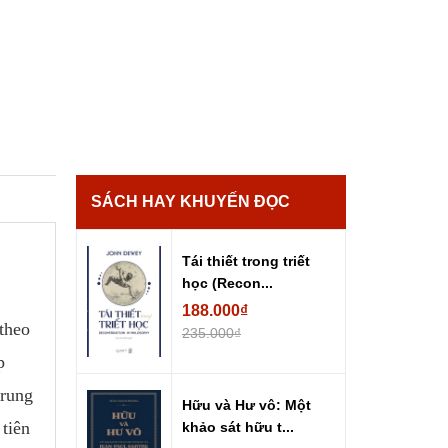
SÁCH HAY KHUYẾN ĐỌC
Tái thiết trong triết
học (Recon...
188.000₫
theo
235.000₫
p
trung
Hữu và Hư vô: Một
 tiên
khảo sát hữu t...