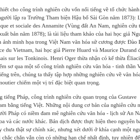
thiết cho công trình nghiên cứu vốn nổi tiếng về tổ chức hành
(người lập ra Trường Tham biện Hậu bổ Sài Gòn năm 1873): 
tique et sociale des Annamite (Vùng đất An Nam, nghiên cứu 
xuất bản năm 1878); là tài liệu tham khảo của hai học giả Ng
h ảnh minh họa trong Việt Nam văn hóa sử cương được Đào
ce du Vietnam, hai học giả Pierre Huard và Maurice Durand 
is sur les Tonkinois. Henri Oger thừa nhận có kế thừa Éliac
ểm sơ qua một số công trình nghiên cứu văn hóa - tinh thần V
iếng trên, chúng ta thấy tập hợp những nghiên cứu về văn hóa
outier chiếm một vị trí đặc biệt quan trọng.
g tiếng Pháp, công trình nghiên cứu quan trọng của Gustave
Nam bằng tiếng Việt. Những nội dung cơ bản của nghiên cứu 
người Pháp có niềm đam mê nghiên cứu văn hóa - lịch sử An 
Hoa và các nước khác. Bản dịch được thực hiện theo nguyên b
bày chưa thật sự chính xác, nhưng xét dưới ở khía cạnh một ng
ì chắc chắn vẫn còn có những hạn chế nhất định, tuy nhiên để