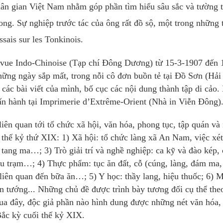
dân gian Việt Nam nhằm góp phần tìm hiểu sâu sắc và tường 
ng. Sự nghiệp trước tác của ông rất đồ sộ, một trong những 
sais sur les Tonkinois.
Revue Indo-Chinoise (Tạp chí Đông Dương) từ 15-3-1907 đến 
những ngày sắp mất, trong nỗi cô đơn buồn tẻ tại Đồ Sơn (Hải
 các bài viết của mình, bố cục các nội dung thành tập di cảo
 ấn hành tại Imprimerie d’Extrême-Orient (Nhà in Viễn Đông)
iên quan tới tổ chức xã hội, văn hóa, phong tục, tập quán và
thế kỷ thứ XIX: 1) Xã hội: tổ chức làng xã An Nam, việc xét
 tang ma…; 3) Trò giải trí và nghề nghiệp: ca kỹ và đào kép, 
phu trạm…; 4) Thực phẩm: tục ăn đất, cỗ (cúng, làng, đám ma,
iên quan đến bữa ăn…; 5) Y học: thầy lang, hiệu thuốc; 6) M
ện tướng... Những chủ đề được trình bày tương đối cụ thể the
 Qua đây, độc giả phần nào hình dung được những nét văn hóa,
Bắc kỳ cuối thế kỷ XIX.