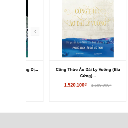
ang Dị...
Công Thức Áo Dài Ly Vuông (Bìa
Công 
Cứng)...
1.520.100₫
00₫
1.689.000₫