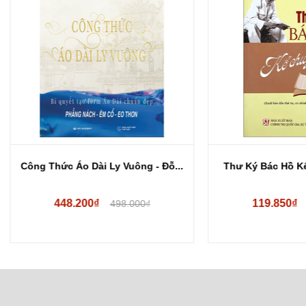
Thức Áo Dài Ly Vuông - Đỗ...
Thư Ký Bác Hồ Kể Chuyện - 
448.200₫
119.850₫
498.000₫
141.000₫