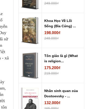
249.000₫
Le
tổ
Khoa Học Về Lối
uyễn
Sống (Bìa Cứng) ...
 Duy
198.000₫
248.000₫
đã sử
in
iệt
Tôn giáo là gì (What
 - xã
is religion...
175.200₫
219.000₫
này
Nam,
Nhân sinh quan của
ản
Dostoevsky - ...
ười
132.000₫
 tôn
165.000₫