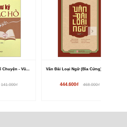
Vũ...
Vân Đài Loại Ngữ (Bìa Cứng) - Lê...
Bộ Sách P
444.600₫
1.0
468.000₫