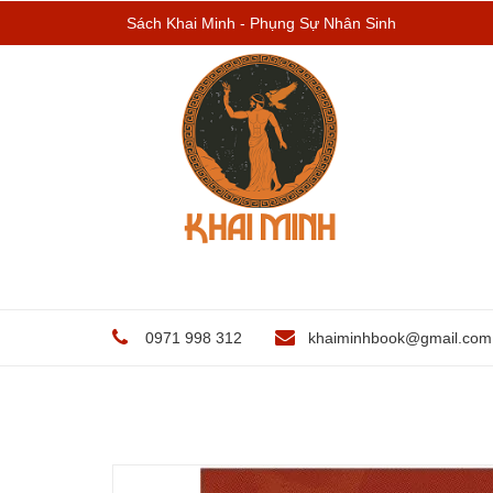
Sách Khai Minh - Phụng Sự Nhân Sinh
0971 998 312
khaiminhbook@gmail.com