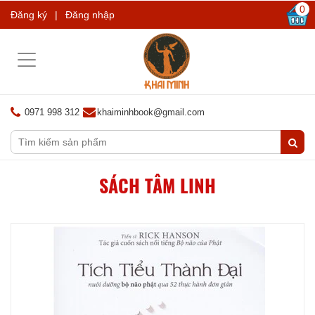
0
Đăng ký
|
Đăng nhập
Toggle
navigation
0971 998 312
khaiminhbook@gmail.com
SÁCH TÂM LINH