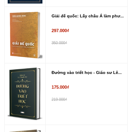
Giải đế quốc: Lấy châu Á làm phư...
297.000₫
350.000₫
Đường vào triết học - Giáo sư Lê...
175.000₫
219.000₫