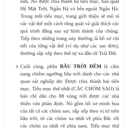
nữa. Nó được chia thành ba tiểu mục, bao quát
Hệ Mặt Trời, Ngân Hà và bên ngoài Ngân Hà.
Trong mỗi tiểu mục, trang giới thiệu sẽ mô tả
các vật thể một cách tổng quát và giải thích các
quá trình đằng sau sự hình thành của chúng.
Tiếp theo những trang này thường là hồ sơ chi
tiết của từng vật thể (ví dụ như các sao đơn),
thường sắp xếp theo thứ tự xa dần từ Trái Đất.
Cuối cùng, phần
BẦU TRỜI ĐÊM
là cẩm
nang chiêm ngưỡng bầu trời dành cho các nhà
quan sát nghiệp dư. Được chia thành hai tiểu
mục. Tiểu mục thứ nhất (CÁC CHÒM SAO) là
bản chỉ dẫn cho 88 vùng trời được các nhà
thiên văn phân định. Nó gồm hồ sơ minh họa
của tất cả các chòm sao, sắp xếp theo vị trí trên
bầu trời, từ các chòm xa nhất về phía Bắc tới
các chòm xa nhất về phía nam. Tiểu mục thứ