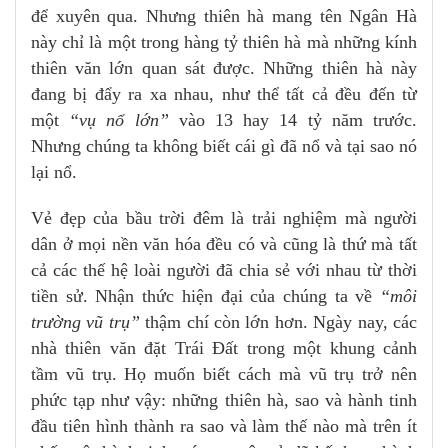
để xuyên qua. Nhưng thiên hà mang tên Ngân Hà
này chỉ là một trong hàng tỷ thiên hà mà những kính
thiên văn lớn quan sát được. Những thiên hà này
đang bị đẩy ra xa nhau, như thể tất cả đều đến từ
một
“vụ nổ lớn”
vào 13 hay 14 tỷ năm trước.
Nhưng chúng ta không biết cái gì đã nổ và tại sao nó
lại nổ.
Vẻ đẹp của bầu trời đêm là trải nghiệm mà người
dân ở mọi nền văn hóa đều có và cũng là thứ mà tất
cả các thế hệ loài người đã chia sẻ với nhau từ thời
tiền sử. Nhận thức hiện đại của chúng ta về
“môi
trường vũ trụ”
thậm chí còn lớn hơn. Ngày nay, các
nhà thiên văn đặt Trái Đất trong một khung cảnh
tầm vũ trụ. Họ muốn biết cách mà vũ trụ trở nên
phức tạp như vậy: những thiên hà, sao và hành tinh
đầu tiên hình thành ra sao và làm thế nào mà trên ít