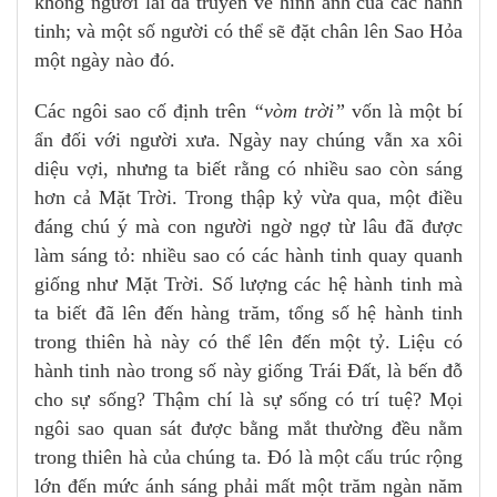
không người lái đã truyền về hình ảnh của các hành
tinh; và một số người có thể sẽ đặt chân lên Sao Hỏa
một ngày nào đó.
Các ngôi sao cố định trên
“vòm trời”
vốn là một bí
ẩn đối với người xưa. Ngày nay chúng vẫn xa xôi
diệu vợi, nhưng ta biết rằng có nhiều sao còn sáng
hơn cả Mặt Trời. Trong thập kỷ vừa qua, một điều
đáng chú ý mà con người ngờ ngợ từ lâu đã được
làm sáng tỏ: nhiều sao có các hành tinh quay quanh
giống như Mặt Trời. Số lượng các hệ hành tinh mà
ta biết đã lên đến hàng trăm, tổng số hệ hành tinh
trong thiên hà này có thể lên đến một tỷ. Liệu có
hành tinh nào trong số này giống Trái Đất, là bến đỗ
cho sự sống? Thậm chí là sự sống có trí tuệ? Mọi
ngôi sao quan sát được bằng mắt thường đều nằm
trong thiên hà của chúng ta. Đó là một cấu trúc rộng
lớn đến mức ánh sáng phải mất một trăm ngàn năm