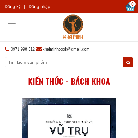
0
Đăng ký
|
Đăng nhập
Toggle
navigation
0971 998 312
khaiminhbook@gmail.com
KIẾN THỨC - BÁCH KHOA