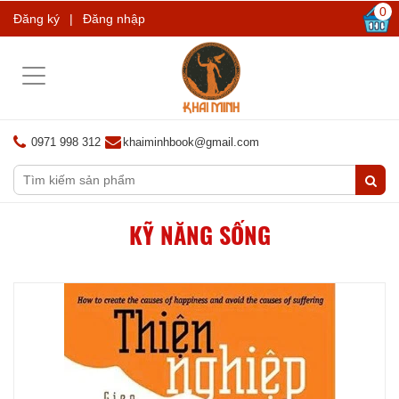
0
Đăng ký
|
Đăng nhập
Toggle
navigation
0971 998 312
khaiminhbook@gmail.com
KỸ NĂNG SỐNG