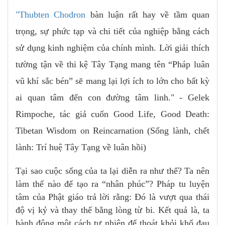
"Thubten Chodron
bàn luận rất hay về tầm quan
trọng, sự phức tạp và chi tiết của nghiệp bằng cách
sử dụng kinh nghiệm của chính mình. Lời giải thích
tường tận về thi kệ Tây Tạng mang tên “Pháp luân
vũ khí sắc bén” sẽ mang lại lợi ích to lớn cho bất kỳ
ai quan tâm đến con đường tâm linh." - Gelek
Rimpoche, tác giả cuốn Good Life, Good Death:
Tibetan Wisdom on Reincarnation (Sống lành, chết
lành: Trí huệ Tây Tạng về luân hồi)
Tại sao cuộc sống của ta lại diễn ra như thế? Ta nên
làm thế nào để tạo ra “nhân phúc”? Pháp tu luyện
tâm của Phật giáo trả lời rằng: Đó là vượt qua thái
độ vị kỷ và thay thế bằng lòng từ bi. Kết quả là, ta
hành động một cách tự nhiên để thoát khỏi khổ đau