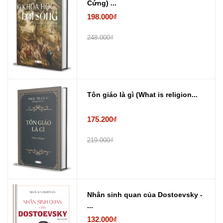
Cứng) ...
198.000₫
248.000₫
Tôn giáo là gì (What is religion...
175.200₫
219.000₫
Nhân sinh quan của Dostoevsky -
...
132.000₫