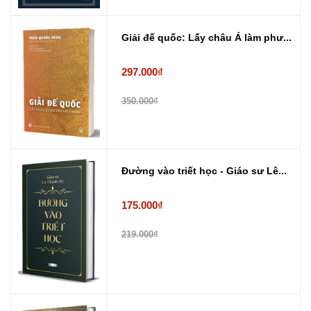
Giải đế quốc: Lấy châu Á làm phư...
297.000₫
350.000₫
Đường vào triết học - Giáo sư Lê...
175.000₫
219.000₫