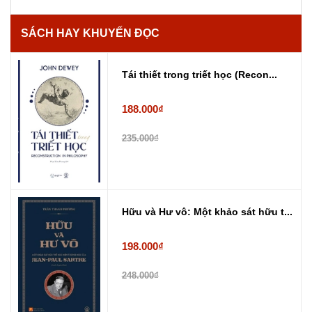
SÁCH HAY KHUYẾN ĐỌC
Tái thiết trong triết học (Recon...
188.000₫
235.000₫
Hữu và Hư vô: Một khảo sát hữu t...
198.000₫
248.000₫