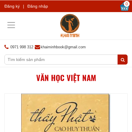
0
Đăng ký
|
Đăng nhập
Toggle
navigation
0971 998 312
khaiminhbook@gmail.com
VĂN HỌC VIỆT NAM