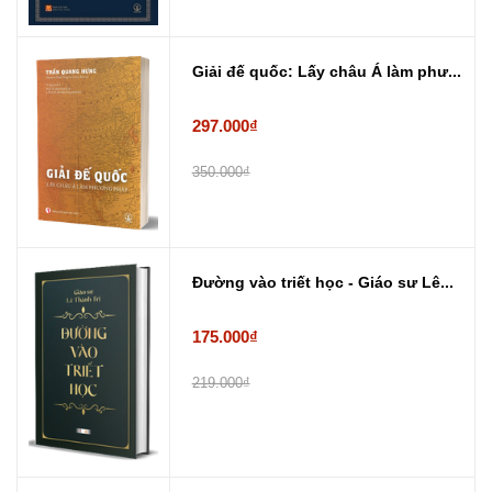
Giải đế quốc: Lấy châu Á làm phư...
297.000₫
350.000₫
Đường vào triết học - Giáo sư Lê...
175.000₫
219.000₫