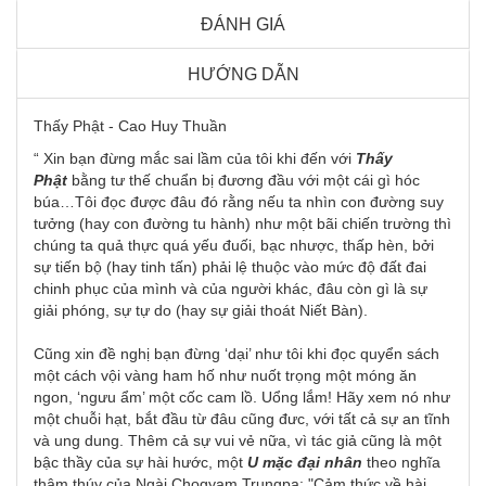
ĐÁNH GIÁ
HƯỚNG DẪN
Thấy Phật - Cao Huy Thuần
“ Xin bạn đừng mắc sai lầm của tôi khi đến với
Thấy
Phật
bằng tư thế chuẩn bị đương đầu với một cái gì hóc
búa…Tôi đọc được đâu đó rằng nếu ta nhìn con đường suy
tưởng (hay con đường tu hành) như một bãi chiến trường thì
chúng ta quả thực quá yếu đuối, bạc nhược, thấp hèn, bởi
sự tiến bộ (hay tinh tấn) phải lệ thuộc vào mức độ đất đai
chinh phục của mình và của người khác, đâu còn gì là sự
giải phóng, sự tự do (hay sự giải thoát Niết Bàn).
Cũng xin đề nghị bạn đừng ‘dại’ như tôi khi đọc quyển sách
một cách vội vàng ham hố như nuốt trọng một móng ăn
ngon, ‘ngưu ẩm’ một cốc cam lồ. Uổng lắm! Hãy xem nó như
một chuỗi hạt, bắt đầu từ đâu cũng đưc, với tất cả sự an tĩnh
và ung dung. Thêm cả sự vui vẻ nữa, vì tác giả cũng là một
bậc thầy của sự hài hước, một
U mặc đại nhân
theo nghĩa
thâm thúy của Ngài Chogyam Trungpa: "Cảm thức về hài