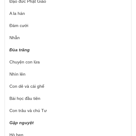
Đạo đức Phật Giáo
A la hán
Đám cưới
Nhẫn
Đùa trăng
Chuyện con lừa
Nhìn lên
Con dê và cái ghế
Bài học đầu tiên
Con trâu và chú Tư
Gặp nguyệt
Hò hẹn