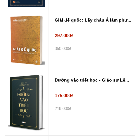
Giải đế quốc: Lấy châu Á làm phư...
297.000₫
350.000₫
Đường vào triết học - Giáo sư Lê...
175.000₫
219.000₫