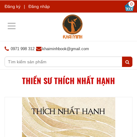
0
Đăng ký
|
Đăng nhập
Toggle
navigation
0971 998 312
khaiminhbook@gmail.com
THIỀN SƯ THÍCH NHẤT HẠNH