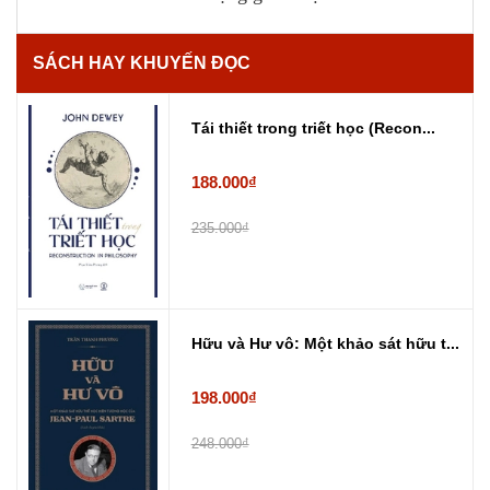
SÁCH HAY KHUYẾN ĐỌC
Tái thiết trong triết học (Recon...
188.000₫
235.000₫
Hữu và Hư vô: Một khảo sát hữu t...
198.000₫
248.000₫