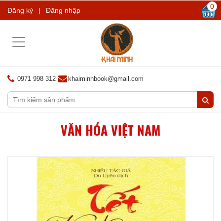
0
Đăng ký
|
Đăng nhập
Toggle
navigation
0971 998 312
khaiminhbook@gmail.com
VĂN HÓA VIỆT NAM