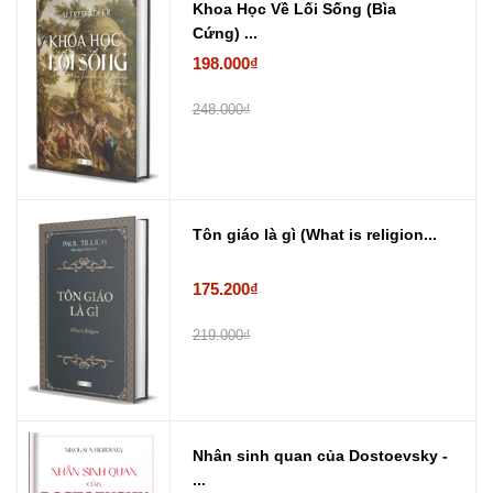
Khoa Học Về Lối Sống (Bìa
Cứng) ...
198.000₫
248.000₫
Tôn giáo là gì (What is religion...
175.200₫
219.000₫
Nhân sinh quan của Dostoevsky -
...