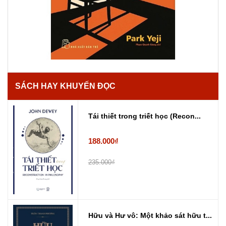
SÁCH HAY KHUYẾN ĐỌC
Tái thiết trong triết học (Recon...
188.000₫
235.000₫
Hữu và Hư vô: Một khảo sát hữu t...