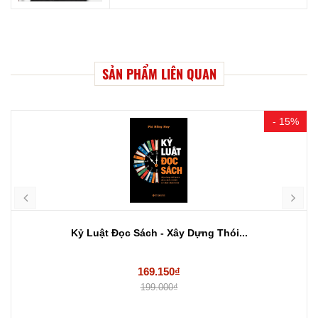
SẢN PHẨM LIÊN QUAN
- 15%
Kỷ Luật Đọc Sách - Xây Dựng Thói...
169.150₫
199.000₫