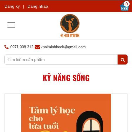
0
Đăng ký
|
Đăng nhập
Toggle
navigation
0971 998 312
khaiminhbook@gmail.com
KỸ NĂNG SỐNG