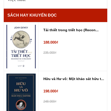
SÁCH HAY KHUYẾN ĐỌC
Tái thiết trong triết học (Recon...
188.000₫
235.000₫
Hữu và Hư vô: Một khảo sát hữu t...
198.000₫
248.000₫