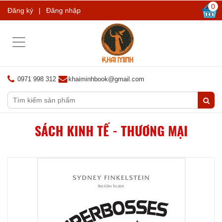
0
Đăng ký
|
Đăng nhập
Toggle
navigation
0971 998 312
khaiminhbook@gmail.com
SÁCH KINH TẾ - THƯƠNG MẠI