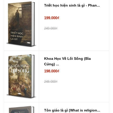
Triết học hiện sinh là gì - Phan...
199.000₫
249.000₫
Khoa Học Về Lối Sống (Bìa
Cứng) ...
198.000₫
248.000₫
Tôn giáo là gì (What is religion...