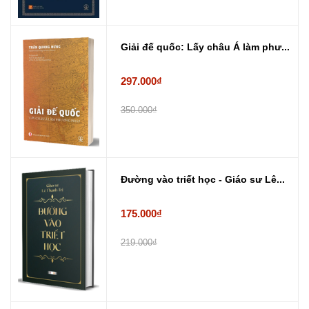
Giải đế quốc: Lấy châu Á làm phư...
297.000₫
350.000₫
Đường vào triết học - Giáo sư Lê...
175.000₫
219.000₫