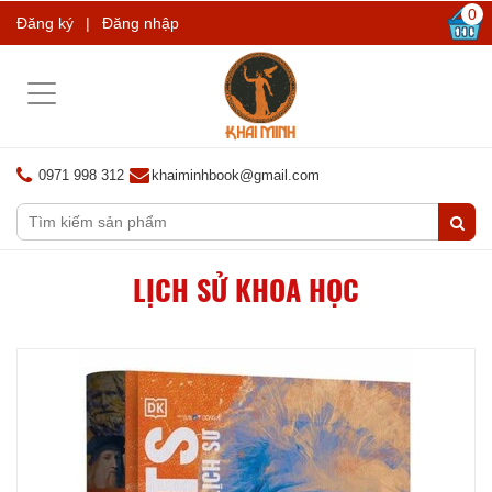
0
Đăng ký
|
Đăng nhập
Toggle
navigation
0971 998 312
khaiminhbook@gmail.com
LỊCH SỬ KHOA HỌC