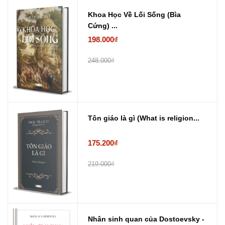
Khoa Học Về Lối Sống (Bìa
Cứng) ...
198.000₫
248.000₫
Tôn giáo là gì (What is religion...
175.200₫
219.000₫
Nhân sinh quan của Dostoevsky -