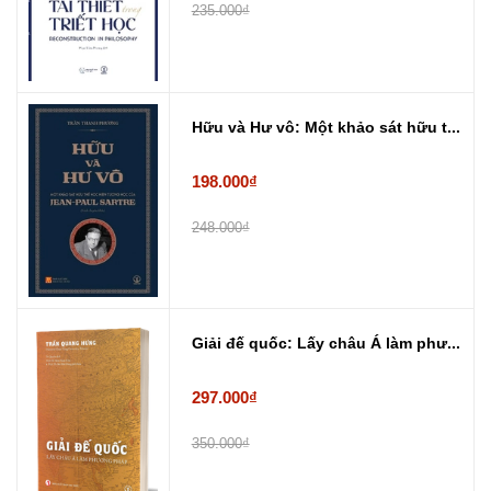
235.000₫
Hữu và Hư vô: Một khảo sát hữu t...
198.000₫
248.000₫
Giải đế quốc: Lấy châu Á làm phư...
297.000₫
350.000₫