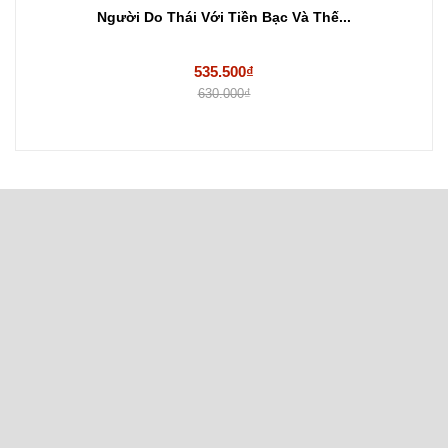
Người Do Thái Với Tiền Bạc Và Thế...
535.500₫
630.000₫