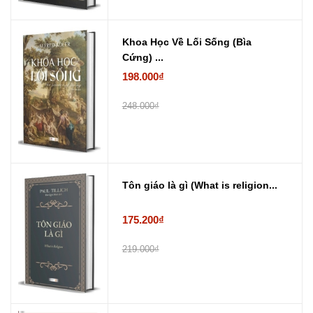
Khoa Học Về Lối Sống (Bìa
Cứng) ...
198.000₫
248.000₫
Tôn giáo là gì (What is religion...
175.200₫
219.000₫