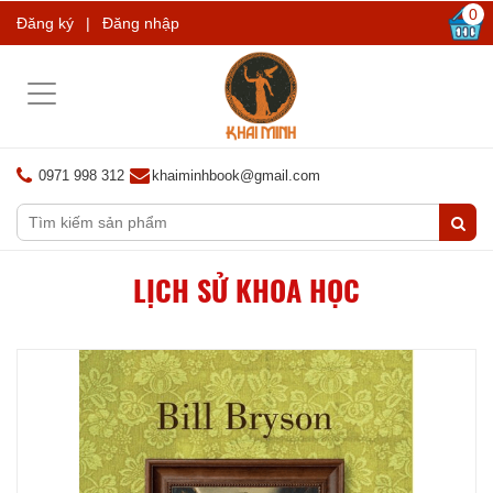
0
Đăng ký
|
Đăng nhập
Toggle
navigation
0971 998 312
khaiminhbook@gmail.com
LỊCH SỬ KHOA HỌC