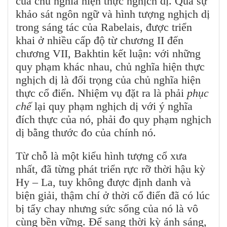
của chủ nghĩa hiện thực nghịch dị. Qua sự
khảo sát ngôn ngữ và hình tượng nghịch dị
trong sáng tác của Rabelais, được triển
khai ở nhiều cấp độ từ chương II đến
chương VII, Bakhtin kết luận: với những
quy phạm khác nhau, chủ nghĩa hiện thực
nghịch dị là đối trọng của chủ nghĩa hiện
thực cổ điển. Nhiệm vụ đặt ra là phải
phục
chế
lại quy phạm nghịch dị với ý nghĩa
đích thực của nó, phải đo quy phạm nghịch
dị bằng thước đo của chính nó.
Từ chỗ là một kiểu hình tượng cổ xưa
nhất, đã từng phát triển rực rỡ thời hậu kỳ
Hy – La, tuy không được định danh và
biện giải, thậm chí ở thời cổ điển đã có lúc
bị tẩy chay nhưng sức sống của nó là vô
cùng bền vững. Để sang thời kỳ ánh sáng,