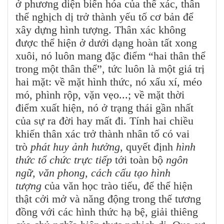
ở phương diện biến hóa của thể xác, thân
thể nghịch dị trở thành yếu tố cơ bản để
xây dựng hình tượng. Thân xác không
được thể hiện ở dưới dạng hoàn tất xong
xuôi, nó luôn mang đặc điểm “hai thân thể
trong một thân thể”, tức luôn là một giá trị
hai mặt: về mặt hình thức, nó xấu xí, méo
mó, phình rộp, vặn vẹo...; về mặt thời
điểm xuất hiện, nó ở trạng thái gần nhất
của sự ra đời hay mất đi. Tính hai chiều
khiến thân xác trở thành nhân tố có vai
trò
phát huy ảnh hưởng
, quyết định
hình
thức tổ chức trực tiếp
tới toàn bộ
ngôn
ngữ, văn phong, cách cấu tạo hình
tượng
của văn học trào tiếu, để thể hiện
thật cởi mở và năng động trong thế tương
đồng với các hình thức hạ bệ, giải thiêng