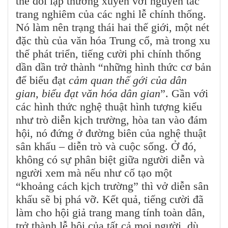
thế đối lập thường xuyên với nguyên tắc
trang nghiêm của các nghi lễ chính thống.
Nó làm nên trạng thái hai thế giới, một nét
đặc thù của văn hóa Trung cổ, mà trong xu
thế phát triển, tiếng cười phi chính thống
dần dần trở thành “những hình thức cơ bản
để biểu đạt
cảm quan thế gới của dân
gian, biểu đạt văn hóa dân gian
”. Gần với
các hình thức nghệ thuật hình tượng kiểu
như trò diễn kịch trường, hòa tan vào đám
hội, nó đứng ở đường biên của nghệ thuật
sân khấu – diễn trò và cuộc sống. Ở đó,
không có sự phân biệt giữa người diễn và
người xem mà nếu như cố tạo một
“khoảng cách kịch trường” thì vở diễn sân
khấu sẽ bị phá vỡ. Kết quả, tiếng cười đã
làm cho hội giả trang mang tính toàn dân,
trở thành lễ hội của tất cả mọi người, dù