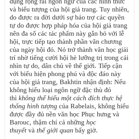
dụng rộng rãi ngôn ngữ của các hình thức
và biểu tượng của hội giả trang. Tuy nhiên,
do được ra đời dưới sự bảo trợ các quyền
tự do được hợp pháp hóa của hội giả trang
nên đa số các tác phẩm này gắn bó với lễ
hội, trực tiếp tạo thành phần văn chương
của ngày hội đó. Nó trở thành văn học giải
trí nhờ tiếng cười hội hè lưỡng trị trong cái
nhìn tự do, dân chủ về thế giới. Tiếp cận
với biểu hiện phong phú và độc đáo này
của hội giả trang, Bakhtin nhận định: Nếu
không hiểu loại ngôn ngữ đặc thù đó
thì
không thể hiểu một cách đích thực hệ
thống hình tượng
của Rabelais, không hiểu
được đầy đủ nền văn học Phục hưng và
Barouc, thậm chí cả những
học
thuyết
và
thế giới quan
bấy giờ.