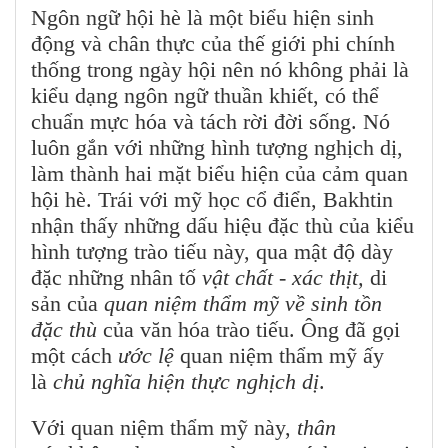
Ngôn ngữ hội hè là một biểu hiện sinh
động và chân thực của thế giới phi chính
thống trong ngày hội nên nó không phải là
kiểu dạng ngôn ngữ thuần khiết, có thể
chuẩn mực hóa và tách rời đời sống. Nó
luôn gắn với những hình tượng nghịch dị,
làm thành hai mặt biểu hiện của cảm quan
hội hè. Trái với mỹ học cổ điển, Bakhtin
nhận thấy những dấu hiệu đặc thù của kiểu
hình tượng trào tiếu này, qua mật độ dày
đặc những nhân tố
vật chất - xác thịt,
di
sản của
quan niệm thẩm mỹ về sinh tồn
đặc thù
của văn hóa trào tiếu. Ông đã gọi
một cách
ước lệ
quan niệm thẩm mỹ ấy
là
chủ nghĩa hiện thực nghịch dị
.
Với quan niệm thẩm mỹ này,
thân