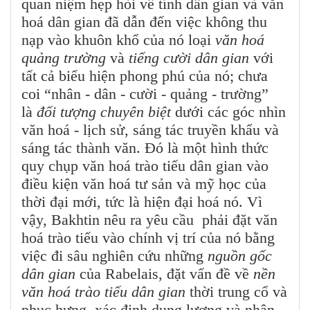
quan niệm hẹp hòi về tính dân gian và văn
hoá dân gian đã dẫn đến việc không thu
nạp vào khuôn khổ của nó loại
văn hoá
quảng trường
và
tiếng cười dân gian
với
tất cả biểu hiện phong phú của nó; chưa
coi “nhân - dân - cười - quảng - trường”
là
đối tượng chuyên biệt
dưới các góc nhìn
văn hoá - lịch sử, sáng tác truyền khẩu và
sáng tác thành văn. Đó là một hình thức
quy chụp văn hoá trào tiếu dân gian vào
điều kiện văn hoá tư sản và mỹ học của
thời đại mới, tức là hiện đại hoá nó. Vì
vậy, Bakhtin nêu ra yêu cầu phải đặt văn
hoá trào tiếu vào chính vị trí của nó bằng
việc đi sâu nghiên cứu những
nguồn gốc
dân gian
của Rabelais, đặt vấn đề về
nền
văn hoá trào tiếu dân gian
thời trung cổ và
phục hưng, xác định dung lượng và nhận