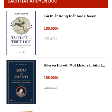
SÁCH HAY KHUYẾN ĐỌC
Tái thiết trong triết học (Recon...
188.000₫
235.000₫
Hữu và Hư vô: Một khảo sát hữu t...
198.000₫
248.000₫