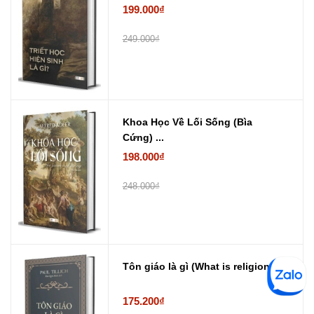
199.000₫
249.000₫
Khoa Học Về Lối Sống (Bìa
Cứng) ...
198.000₫
248.000₫
Tôn giáo là gì (What is religion...
175.200₫