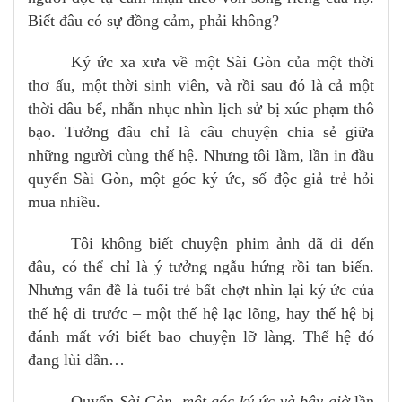
Biết đâu có sự đồng cảm, phải không?
Ký ức xa xưa về một Sài Gòn của một thời
thơ ấu, một thời sinh viên, và rồi sau đó là cả một
thời dâu bể, nhẫn nhục nhìn lịch sử bị xúc phạm thô
bạo. Tưởng đâu chỉ là câu chuyện chia sẻ giữa
những người cùng thế hệ. Nhưng tôi lầm, lần in đầu
quyển Sài Gòn, một góc ký ức, số độc giả trẻ hỏi
mua nhiều.
Tôi không biết chuyện phim ảnh đã đi đến
đâu, có thể chỉ là ý tưởng ngẫu hứng rồi tan biến.
Nhưng vấn đề là tuổi trẻ bất chợt nhìn lại ký ức của
thế hệ đi trước – một thế hệ lạc lõng, hay thế hệ bị
đánh mất với biết bao chuyện lỡ làng. Thế hệ đó
đang lùi dần…
Quyển
Sài Gòn, một góc ký ức và bây giờ
lần