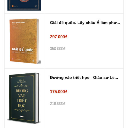
Giải đế quốc: Lấy châu Á làm phư...
297.000₫
350.000₫
Đường vào triết học - Giáo sư Lê...
175.000₫
219.000₫