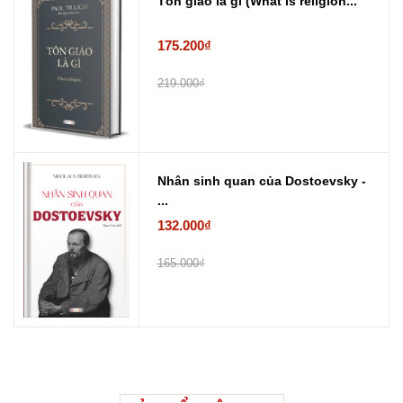
Tôn giáo là gì (What is religion...
175.200₫
219.000₫
Nhân sinh quan của Dostoevsky -
...
132.000₫
165.000₫