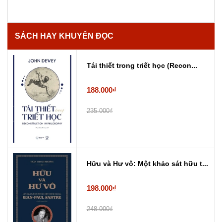
SÁCH HAY KHUYẾN ĐỌC
Tái thiết trong triết học (Recon...
188.000₫
235.000₫
Hữu và Hư vô: Một khảo sát hữu t...
198.000₫
248.000₫