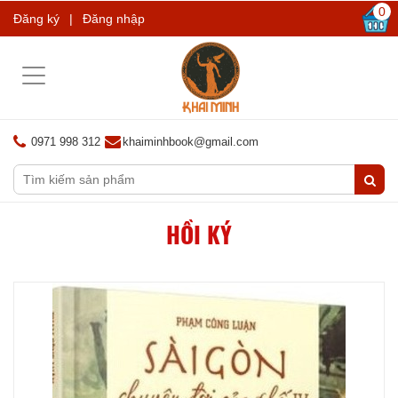
0
Đăng ký
|
Đăng nhập
Toggle
navigation
0971 998 312
khaiminhbook@gmail.com
HỒI KÝ