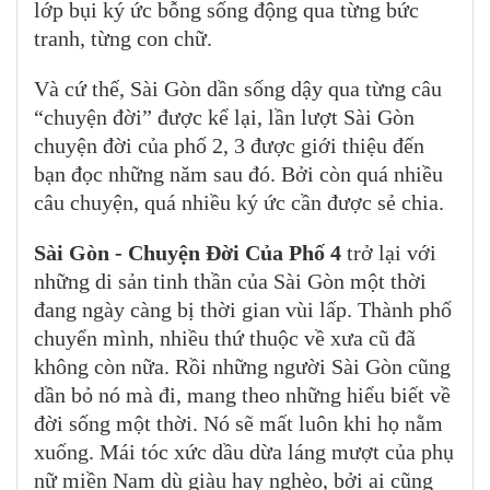
lớp bụi ký ức bỗng sống động qua từng bức
tranh, từng con chữ.
Và cứ thế, Sài Gòn dần sống dậy qua từng câu
“chuyện đời” được kể lại, lần lượt Sài Gòn
chuyện đời của phố 2, 3 được giới thiệu đến
bạn đọc những năm sau đó. Bởi còn quá nhiều
câu chuyện, quá nhiều ký ức cần được sẻ chia.
Sài Gòn - Chuyện Đời Của Phố 4
trở lại với
những di sản tinh thần của Sài Gòn một thời
đang ngày càng bị thời gian vùi lấp. Thành phố
chuyển mình, nhiều thứ thuộc về xưa cũ đã
không còn nữa. Rồi những người Sài Gòn cũng
dần bỏ nó mà đi, mang theo những hiểu biết về
đời sống một thời. Nó sẽ mất luôn khi họ nằm
xuống. Mái tóc xức dầu dừa láng mượt của phụ
nữ miền Nam dù giàu hay nghèo, bởi ai cũng