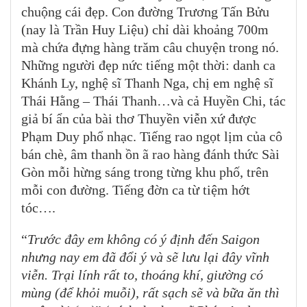
chuộng cái đẹp. Con đường Trương Tấn Bửu
(nay là Trần Huy Liệu) chỉ dài khoảng 700m
mà chứa đựng hàng trăm câu chuyện trong nó.
Những người đẹp nức tiếng một thời: danh ca
Khánh Ly, nghệ sĩ Thanh Nga, chị em nghệ sĩ
Thái Hằng – Thái Thanh…và cả Huyền Chi, tác
giả bí ẩn của bài thơ Thuyền viễn xứ được
Phạm Duy phổ nhạc. Tiếng rao ngọt lịm của cô
bán chè, âm thanh ồn ã rao hàng đánh thức Sài
Gòn mỗi hừng sáng trong từng khu phố, trên
mỗi con đường. Tiếng đờn ca từ tiệm hớt
tóc….
“
Trước đây em không có ý định đến Saigon
nhưng nay em đã đổi ý và sẽ lưu lại đây vĩnh
viễn. Trại lính rất to, thoáng khí, giường có
mùng (để khỏi muỗi), rất sạch sẽ và bữa ăn thì