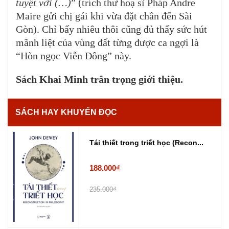
tuyệt vời (…)
” (trích thư hoạ sĩ Pháp Andre
Maire gửi chị gái khi vừa đặt chân đến Sài
Gòn). Chỉ bấy nhiêu thôi cũng đủ thấy sức hút
mãnh liệt của vùng đất từng được ca ngợi là
“Hòn ngọc Viễn Đông” này.
Sách Khai Minh trân trọng giới thiệu.
SÁCH HAY KHUYẾN ĐỌC
Tái thiết trong triết học (Recon...
188.000₫
235.000₫