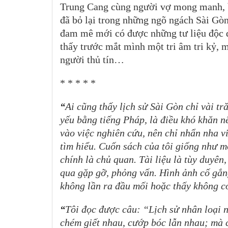
Trung Cang cùng người vợ mong manh, 
đã bỏ lại trong những ngõ ngách Sài Gòn 
đam mê mới có được những tư liệu độc đ
thấy trước mắt mình một tri âm tri kỷ,
người thủ tín…
* * * * *
“
Ai cũng thấy lịch sử Sài Gòn chỉ vài tră
yếu bằng tiếng Pháp, là điều khó khăn n
vào việc nghiên cứu, nên chỉ nhẩn nha vi
tìm hiểu. Cuốn sách của tôi giống như mộ
chính là chủ quan. Tài liệu là tùy duyên,
qua gặp gỡ, phỏng vấn. Hình ảnh cố gắng 
không lần ra đầu mối hoặc thấy không có 
“
Tôi đọc được câu: “Lịch sử nhân loại 
chém giết nhau, cướp bóc lẫn nhau; mà 