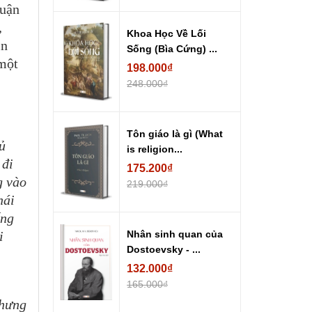
Luận
,
Khoa Học Về Lối
ìn
Sống (Bìa Cứng) ...
 một
198.000₫
248.000₫
Tôn giáo là gì (What
hủ
is religion...
 đi
175.200₫
g vào
219.000₫
hái
ống
i
Nhân sinh quan của
Dostoevsky - ...
132.000₫
165.000₫
Nhưng