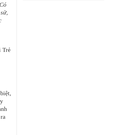
 Có
 sử,
c
 Trẻ
biệt,
ấy
anh
 ra