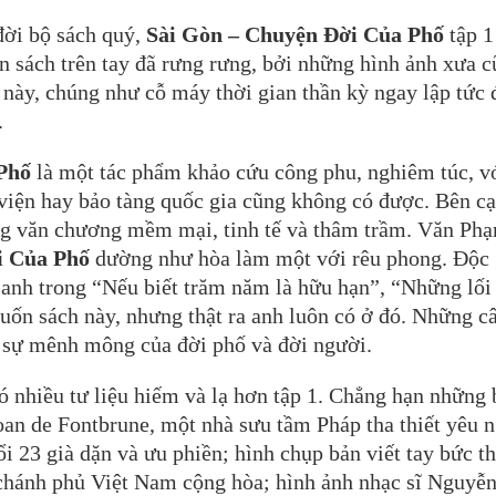
đời bộ sách quý,
Sài Gòn – Chuyện Đời Của Phố
tập 1
ốn sách trên tay đã rưng rưng, bởi những hình ảnh xưa c
ày, chúng như cỗ máy thời gian thần kỳ ngay lập tức 
.
Phố
là một tác phẩm khảo cứu công phu, nghiêm túc, vớ
 viện hay bảo tàng quốc gia cũng không có được. Bên c
áng văn chương mềm mại, tinh tế và thâm trầm. Văn Ph
i Của Phố
dường như hòa làm một với rêu phong. Độc 
a anh trong “Nếu biết trăm năm là hữu hạn”, “Những lối
uốn sách này, nhưng thật ra anh luôn có ở đó. Những c
 sự mênh mông của đời phố và đời người.
ó nhiều tư liệu hiếm và lạ hơn tập 1. Chẳng hạn những
Loan de Fontbrune, một nhà sưu tầm Pháp tha thiết yêu 
i 23 già dặn và ưu phiền; hình chụp bản viết tay bức t
hánh phủ Việt Nam cộng hòa; hình ảnh nhạc sĩ Nguyễ