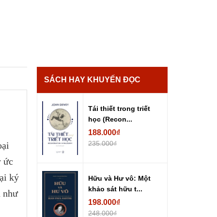
SÁCH HAY KHUYẾN ĐỌC
Tái thiết trong triết
học (Recon...
188.000₫
235.000₫
oại
ý ức
ại ký
Hữu và Hư vô: Một
khảo sát hữu t...
h như
198.000₫
248.000₫