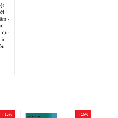
ệt
lời
đậm -
ài
 được
ái,
êu
- 15%
- 15%