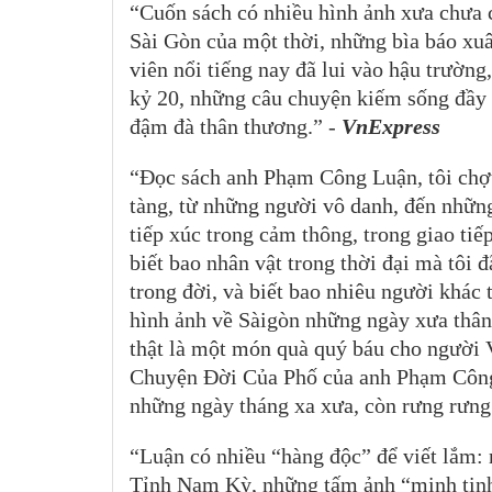
“Cuốn sách có nhiều hình ảnh xưa chưa c
Sài Gòn của một thời, những bìa báo xuâ
viên nổi tiếng nay đã lui vào hậu trườn
kỷ 20, những câu chuyện kiếm sống đầy 
đậm đà thân thương.” -
VnExpress
“Đọc sách anh Phạm Công Luận, tôi chợ
tàng, từ những người vô danh, đến những
tiếp xúc trong cảm thông, trong giao ti
biết bao nhân vật trong thời đại mà tôi 
trong đời, và biết bao nhiêu người khác 
hình ảnh về Sàigòn những ngày xưa thân y
thật là một món quà quý báu cho người 
Chuyện Đời Của Phố của anh Phạm Công 
những ngày tháng xa xưa, còn rưng rưng
“Luận có nhiều “hàng độc” để viết lắm: 
Tỉnh Nam Kỳ, những tấm ảnh “minh tinh,