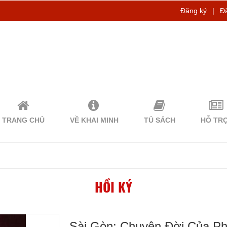
Đăng ký
|
Đ
TRANG CHỦ
VỀ KHAI MINH
TỦ SÁCH
HỖ TR
HỒI KÝ
Sài Gòn: Chuyện Đời Của Ph