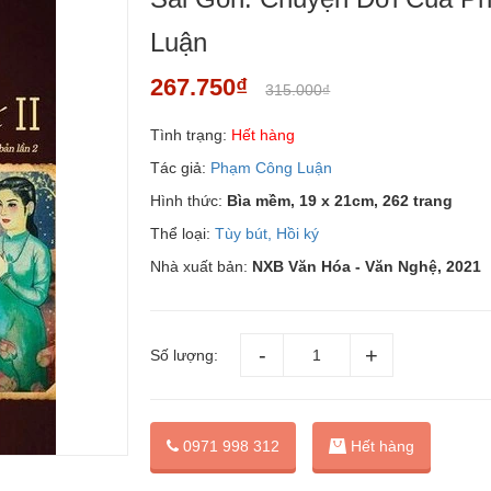
Luận
267.750₫
315.000₫
Tình trạng:
Hết hàng
Tác giả:
Phạm Công Luận
Hình thức:
Bìa mềm, 19 x 21cm, 262 trang
Thể loại:
Tùy bút, Hồi ký
Nhà xuất bản:
NXB Văn Hóa - Văn Nghệ, 2021
Số lượng:
0971 998 312
Hết hàng