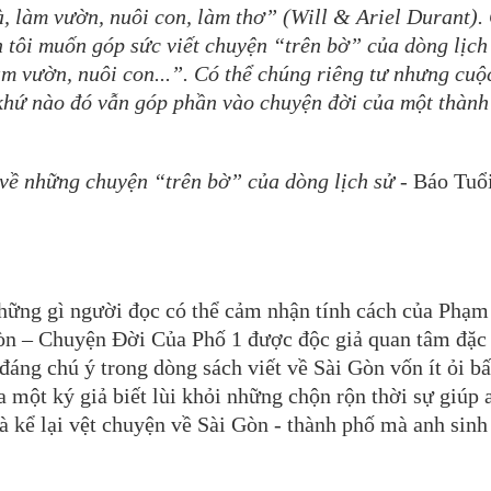
, làm vườn, nuôi con, làm thơ” (Will & Ariel Durant).
n tôi muốn góp sức viết chuyện “trên bờ” của dòng lịch
m vườn, nuôi con...”. Có thể chúng riêng tư nhưng cuộ
khứ nào đó vẫn góp phần vào chuyện đời của một thành
 về những chuyện “trên bờ” của dòng lịch sử -
Báo Tuổi
hững gì người đọc có thể cảm nhận tính cách của Phạm
n – Chuyện Đời Của Phố 1 được độc giả quan tâm đặc 
áng chú ý trong dòng sách viết về Sài Gòn vốn ít ỏi b
a một ký giả biết lùi khỏi những chộn rộn thời sự giúp 
và kể lại vệt chuyện về Sài Gòn - thành phố mà anh sinh