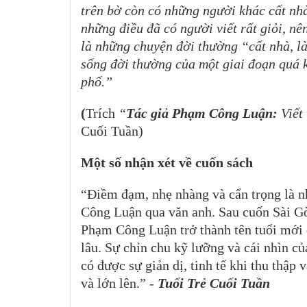
trên bờ còn có những người khác cất nhà
những điều đã có người viết rất giỏi, nê
là những chuyện đời thường “cất nhà, là
sống đời thường của một giai đoạn quá 
phố.”
(
Trích
“
Tác giả Phạm Công Luận:
Viết
Cuối Tuần)
Một số nhận xét về cuốn sách
“Điềm đạm, nhẹ nhàng và cẩn trọng là n
Công Luận qua văn anh. Sau cuốn Sài Gò
Phạm Công Luận trở thành tên tuổi mới đ
lâu. Sự chỉn chu kỹ lưỡng và cái nhìn củ
có được sự giản dị, tinh tế khi thu thập 
và lớn lên.” -
Tuổi Trẻ Cuối Tuần