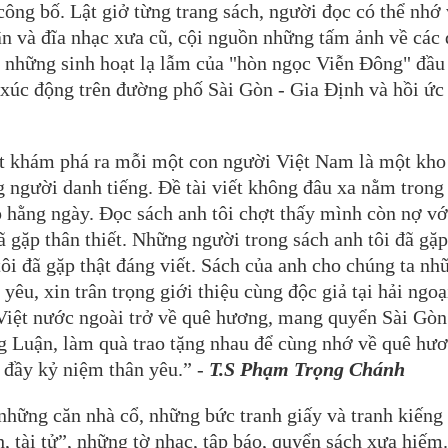
ông bố. Lật giở từng trang sách, người đọc có thể nhớ
n và đĩa nhạc xưa cũ, cội nguồn những tấm ảnh về các 
g, những sinh hoạt lạ lẫm của "hòn ngọc Viễn Đông" đầu
xúc động trên đường phố Sài Gòn - Gia Định và hồi ức
t khám phá ra mỗi một con người Việt Nam là một kho
 người danh tiếng. Đề tài viết không đâu xa nằm trong
ếp hằng ngày. Đọc sách anh tôi chợt thấy mình còn nợ vớ
đã gặp thân thiết. Những người trong sách anh tôi đã gặp
tôi đã gặp thật đáng viết. Sách của anh cho chúng ta nh
êu, xin trân trọng giới thiệu cùng độc giả tại hải ngoạ
Việt nước ngoài trở về quê hương, mang quyển Sài Gòn
Luận, làm quà trao tặng nhau để cùng nhớ về quê hư
 đầy kỷ niệm thân yêu.” -
T.S Phạm Trọng Chánh
những căn nhà cổ, những bức tranh giấy và tranh kiếng
 tài tử”, những tờ nhạc, tập báo, quyển sách xưa hiếm