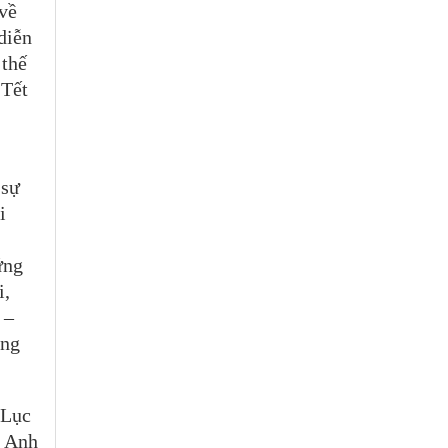
 về
diễn
 thế
 Tết
 sự
i
ững
i,
 –
ơng
 Lục
. Anh