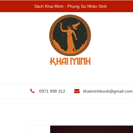
Sách Khai Minh - Phụng Sự Nhân Sinh
0971 998 312
khaiminhbook@gmail.com