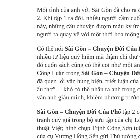
Mối tình của anh với Sài Gòn đã cho ra 
2. Khi tập 1 ra đời, nhiều người cầm cu
này, những câu chuyện đượm màu ký ức n
người ta quay về với một thời hoa mộng
Có thể nói
Sài Gòn – Chuyện Đời Của 
nhiều tư liệu quý hiếm mà thậm chí thư
đó cuốn sách cũng có thể coi như một 
Công Luận trong
Sài Gòn – Chuyện Đờ
đã quen lối văn hùng biện, triết luận củ
ấu thơ”… khó có thể nhận ra anh trong c
văn anh giấu mình, khiêm nhượng trước
Sài Gòn – Chuyện Đời Của Phố
tập 2 c
tranh quý giá trong bộ sưu tập của chị 
thuật Việt; hình chụp Trịnh Công Sơn tuổ
của cụ Vương Hồng Sển gửi Thủ tướng c