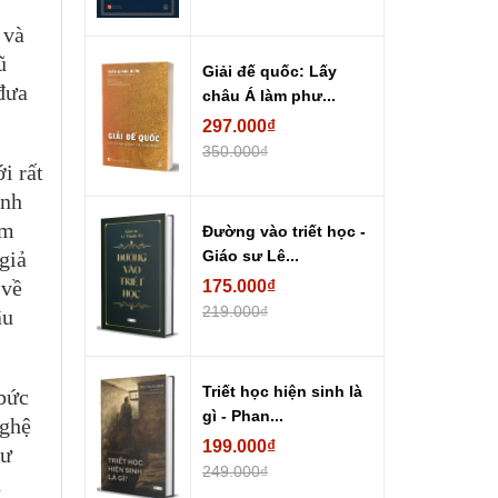
 và
ũ
Giải đế quốc: Lấy
đưa
châu Á làm phư...
297.000₫
350.000₫
i rất
ạnh
ạm
Đường vào triết học -
giả
Giáo sư Lê...
 về
175.000₫
219.000₫
âu
Triết học hiện sinh là
 bức
gì - Phan...
nghệ
199.000₫
hư
249.000₫
n