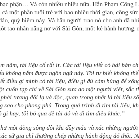
bạc phận… Và còn nhiều nhiều nữa. Hẳn Phạm Công 
cả một phần tuổi trẻ với bao nhiêu thời gian, công sức
áo, quý hiếm này. Và hẳn người trao nó cho anh đã nh
 một tao nhân nặng nợ với Sài Gòn, một kẻ hành hương,
m năm, tài liệu cổ rất ít. Các tài liệu viết có bài bản c
ếu không nắm được ngôn ngữ này. Tôi tự biết không thể
ết điều gì mình có tài liệu, điều gì đủ cảm hứng để xôn
t cuốn tạp chí về Sài Gòn xưa do một người viết, sắc t
 phải tương đối lạ và độc, quan trọng nhất là tài liệu s
sao cho phong phú. Trong quá trình đi tìm tài liệu, kh
gì hay, tôi bỏ qua đề tài đó và đi tìm điều khác.”
như một dòng sông đôi khi đầy máu và xác những người
các sử gia chỉ thường chép những hành động đó thôi. 