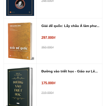
248.000₫
Giải đế quốc: Lấy châu Á làm phư...
297.000₫
350.000₫
Đường vào triết học - Giáo sư Lê...
175.000₫
219.000₫