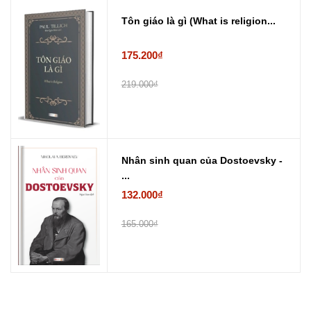
Tôn giáo là gì (What is religion...
175.200₫
219.000₫
Nhân sinh quan của Dostoevsky -
...
132.000₫
165.000₫