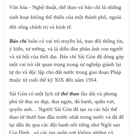
Văn hóa - Nghệ thuật, thể thao và báo chí là những
sinh hoạt không thể thiếu của một thành phố, ngoài
đời sống chính trị và kinh tế.
Báo chí
luôn có vai trò truyền bá, trao đổi thông tin,
ý kiến, tư tưởng, và là diễn đàn phản ảnh con người
và xã hội của thời đại. Báo chí Sài Gòn đã đóng góp
một vai trò rất quan trọng trong sự nghiệp giành lại
tự do và độc lập cho đất nước trong giai đoạn Pháp
thuộc từ cuối thế kỷ XIX đến năm 1954.
Sài Gòn có một lịch sử
thể thao
lâu dài và phong
phú từ đua xe đạp, đua ngựa, đá banh, quần vợt,
quyền anh… Người Sài Gòn đã tạo ra các hội thể
thao từ thưở ban đầu trước nhất trong nước và đã để
lại dấu ấn qua các đội banh nổi tiếng như Ngôi sao
Gia Định, và các tay quần vợt không những có