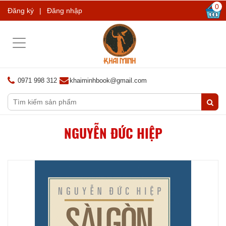
0
Đăng ký
|
Đăng nhập
Toggle
navigation
0971 998 312
khaiminhbook@gmail.com
NGUYỄN ĐỨC HIỆP