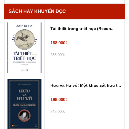
SÁCH HAY KHUYẾN ĐỌC
Tái thiết trong triết học (Recon...
188.000₫
235.000₫
Hữu và Hư vô: Một khảo sát hữu t...
198.000₫
248.000₫