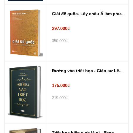
Giải đế quốc: Lấy châu Á làm phư...
297.000₫
350.000₫
Đường vào triết học - Giáo sư Lê...
175.000₫
219.000₫
Triết học hiện sinh là gì - Phan...