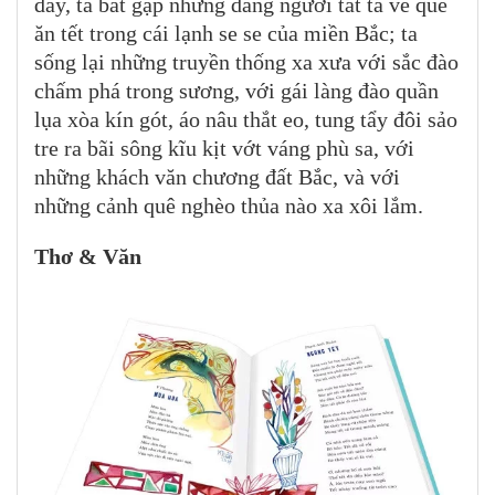
đấy, ta bắt gặp những dáng người tất tả về quê
ăn tết trong cái lạnh se se của miền Bắc; ta
sống lại những truyền thống xa xưa với sắc đào
chấm phá trong sương, với gái làng đào quần
lụa xòa kín gót, áo nâu thắt eo, tung tẩy đôi sảo
tre ra bãi sông kĩu kịt vớt váng phù sa, với
những khách văn chương đất Bắc, và với
những cảnh quê nghèo thủa nào xa xôi lắm.
Thơ & Văn