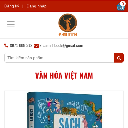
0
Đăng ký
|
Đăng nhập
Toggle
navigation
0971 998 312
khaiminhbook@gmail.com
VĂN HÓA VIỆT NAM