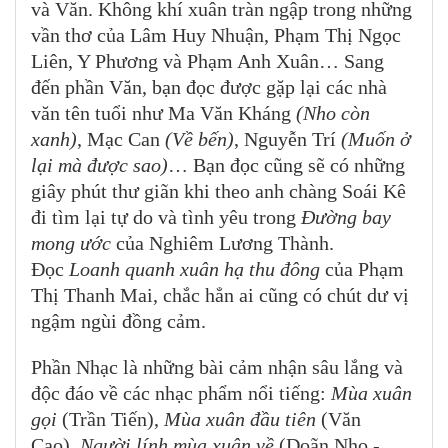
và Văn. Không khí xuân tràn ngập trong những
vần thơ của Lâm Huy Nhuận, Phạm Thị Ngọc
Liên, Y Phương và Phạm Anh Xuân… Sang
đến phần Văn, bạn đọc được gặp lại các nhà
văn tên tuổi như Ma Văn Kháng
(Nho còn
xanh)
, Mạc Can
(Về bến)
, Nguyễn Trí
(Muốn ở
lại mà được sao)
… Bạn đọc cũng sẽ có những
giây phút thư giãn khi theo anh chàng Soái Kê
đi tìm lại tự do và tình yêu trong
Đường bay
mong ước
của Nghiêm Lương Thành.
Đọc
Loanh quanh xuân hạ thu đông
của Phạm
Thị Thanh Mai, chắc hẳn ai cũng có chút dư vị
ngậm ngùi đồng cảm.
Phần Nhạc là những bài cảm nhận sâu lắng và
độc đáo về các nhạc phẩm nổi tiếng:
Mùa xuân
gọi
(Trần Tiến),
Mùa xuân đầu tiên
(Văn
Cao),
Người lính mùa xuân về
(Doãn Nho -