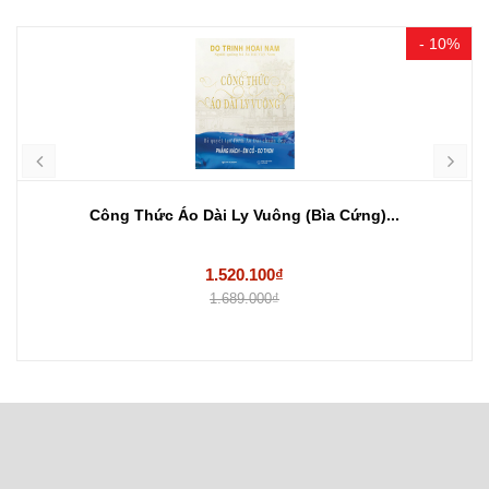
- 10%
Công Thức Áo Dài Ly Vuông (Bìa Cứng)...
1.520.100₫
1.689.000₫