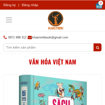
0
Đăng ký
|
Đăng nhập
Toggle
navigation
0971 998 312
khaiminhbook@gmail.com
VĂN HÓA VIỆT NAM