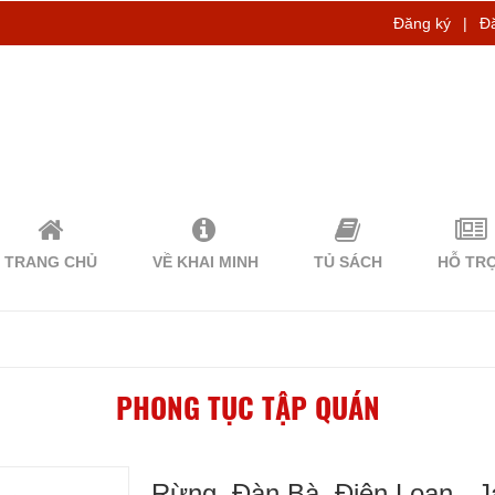
Đăng ký
|
Đ
TRANG CHỦ
VỀ KHAI MINH
TỦ SÁCH
HỖ TR
PHONG TỤC TẬP QUÁN
Rừng, Đàn Bà, Điên Loạn - 