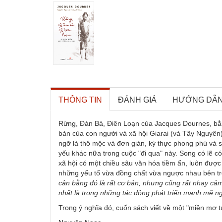
THÔNG TIN
ĐÁNH GIÁ
HƯỚNG DẪ
Rừng, Đàn Bà, Điên Loạn của Jacques Dournes, bằng 
bản của con người và xã hội Giarai (và Tây Nguyên)
ngỡ là thô mộc và đơn giản, kỳ thực phong phú và sâ
yếu khác nữa trong cuộc "đi qua" này. Song có lẽ có
xã hội có một chiều sâu văn hóa tiềm ẩn, luôn được 
những yếu tố vừa đồng chất vừa ngược nhau bên tron
cân bằng đó là rất cơ bản, nhưng cũng rất nhạy cảm.
nhất là trong những tác động phát triển mạnh mẽ n
Trong ý nghĩa đó, cuốn sách viết về một "miền mơ tư