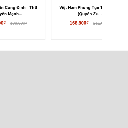
 ThS
Việt Nam Phong Tục Toàn Biên
Việt Na
(Quyển 2):...
168.800₫
12
211.000₫