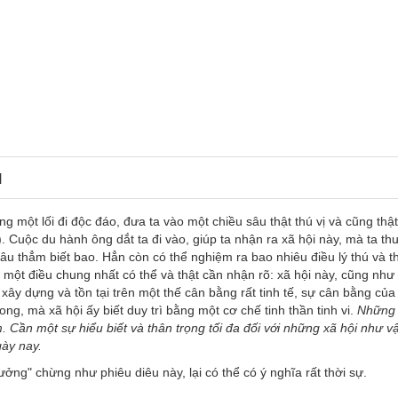
N
một lối đi độc đáo, đưa ta vào một chiều sâu thật thú vị và cũng thậ
. Cuộc du hành ông dắt ta đi vào, giúp ta nhận ra xã hội này, mà ta t
u thẳm biết bao. Hẳn còn có thể nghiệm ra bao nhiêu điều lý thú và th
 một điều chung nhất có thể và thật cần nhận rõ: xã hội này, cũng như
xây dựng và tồn tại trên một thế cân bằng rất tinh tế, sự cân bằng của
g, mà xã hội ấy biết duy trì bằng một cơ chế tinh thần tinh vi.
Những
 Cần một sự hiểu biết và thân trọng tối đa đối với những xã hội như vậ
gày nay.
ởng" chừng như phiêu diêu này, lại có thể có ý nghĩa rất thời sự.