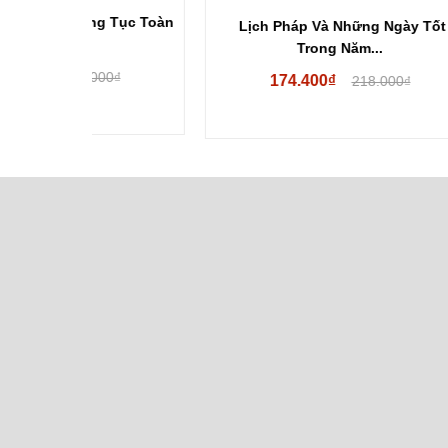
g Tục Toàn
Lịch Pháp Và Những Ngày Tốt
Biểu
Trong Năm...
00₫
174.400₫
218.000₫