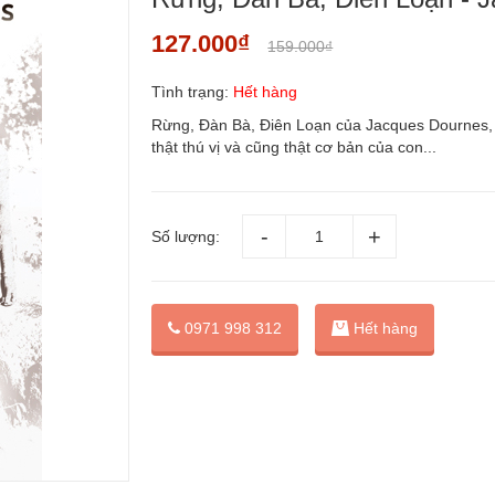
127.000₫
159.000₫
Tình trạng:
Hết hàng
Rừng, Đàn Bà, Điên Loạn của Jacques Dournes, b
thật thú vị và cũng thật cơ bản của con...
Số lượng:
0971 998 312
Hết hàng