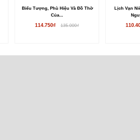
 Tượng, Phù Hiệu Và Đồ Thờ
Lịch Vạn Niên Cung Đình -
Của...
Nguyễn Mạnh...
114.750₫
110.400₫
135.000₫
138.000₫