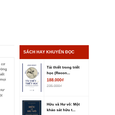
SÁCH HAY KHUYẾN ĐỌC
t cơ
Tái thiết trong triết
hường
học (Recon...
iết
 mọi
188.000₫
235.000₫
 sự
y,
Hữu và Hư vô: Một
khảo sát hữu t...