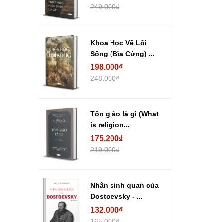
249.000₫
Khoa Học Về Lối
Sống (Bìa Cứng) ...
198.000₫
248.000₫
Tôn giáo là gì (What
is religion...
175.200₫
219.000₫
Nhân sinh quan của
Dostoevsky - ...
132.000₫
165.000₫