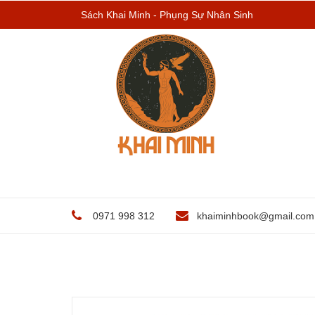
Sách Khai Minh - Phụng Sự Nhân Sinh
0971 998 312
khaiminhbook@gmail.com