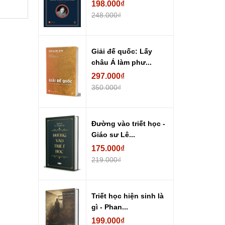
198.000₫
248.000₫
Giải đế quốc: Lấy
châu Á làm phư...
297.000₫
350.000₫
Đường vào triết học -
Giáo sư Lê...
175.000₫
219.000₫
Triết học hiện sinh là
gì - Phan...
199.000₫