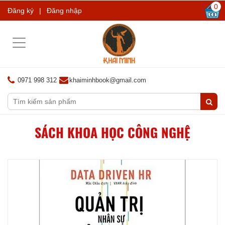
0
Đăng ký
|
Đăng nhập
Toggle
navigation
0971 998 312
khaiminhbook@gmail.com
SÁCH KHOA HỌC CÔNG NGHỆ