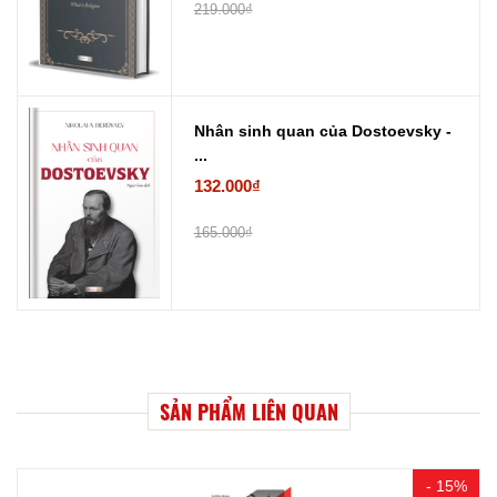
219.000₫
Nhân sinh quan của Dostoevsky -
...
132.000₫
165.000₫
SẢN PHẨM LIÊN QUAN
- 15%