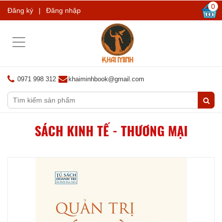
0
Đăng ký
|
Đăng nhập
Toggle
navigation
0971 998 312
khaiminhbook@gmail.com
SÁCH KINH TẾ - THƯƠNG MẠI