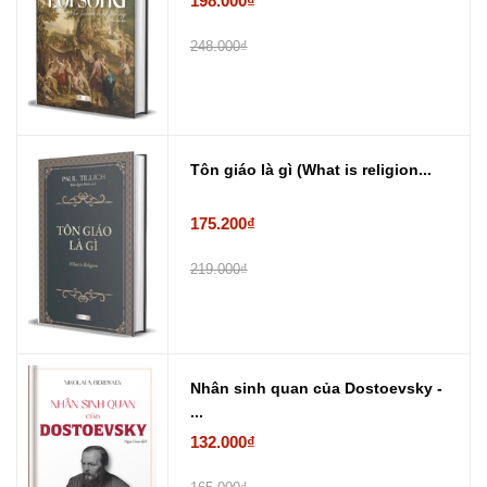
198.000₫
248.000₫
Tôn giáo là gì (What is religion...
175.200₫
219.000₫
Nhân sinh quan của Dostoevsky -
...
132.000₫